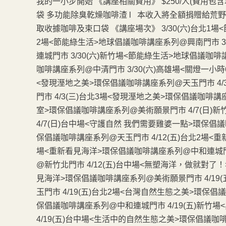
我的一小步開始 《講座相關費用》 $250/人(費用
袋 多功能除臭乾燥咖啡渣 l 本收入將全額捐贈給荒野
取收據咖啡及束口袋 《講座場次》 3/30(六)台北1場
2場<節能綠生活>地球倡議咖啡講座系列@興南門市 3
連城門市 3/30(六)新竹場<節能綠生活>地球倡議咖啡
咖啡講座系列@中清門市 3/30(六)高雄場<關燈一小時
<發現溼地之美>環保倡議咖啡講座系列@天玉門市 4/
門市 4/3(三)台北3場<發現溼地之美>環保倡議咖啡
室>環保倡議咖啡講座系列@美術願景門市 4/7(日
4/7(日)台中場<守護自然 我們需要雞婆一點>環保倡議
保倡議咖啡講座系列@天玉門市 4/12(五)台北2場<重
場<重新看見海洋>環保倡議咖啡講座系列@中和連城門市
@新竹北門市 4/12(五)台中場<無塑海洋，做就對了！
見海洋>環保倡議咖啡講座系列@美術願景門市 4/19
玉門市 4/19(五)台北2場<台灣自然生態之美>環保倡
保倡議咖啡講座系列@中和連城門市 4/19(五)新竹
4/19(五)台中場<生活中的自然生態之美>環保倡議咖