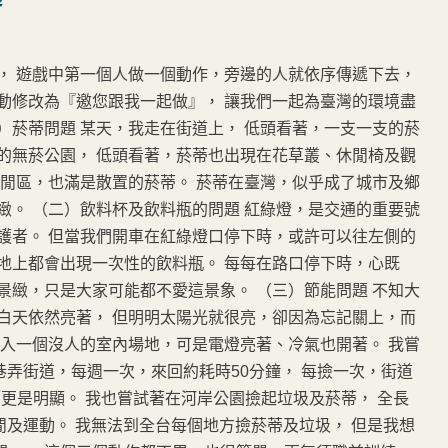
， 遊戲中第一個人做一個動作，旁邊的人就依序傳遞下去，
動修改為『邀您跟我一起做』， 讓我們一起為臺灣的環境盡
）菸蒂問題 某天，我走在街道上， 低頭看著，一支一支的菸
的無菸公園， 低頭看著，菸蒂也出現在花草叢、休閒椅及觀
休閒區，也滿是散置的菸蒂。 菸蒂在臺灣，似乎成了城市及鄉
緻。 （二）飲料杯及飲料瓶的問題 紅綠燈，是交通的重要號
護者。 但當我們開車在紅綠燈口停下時，或許可以往左側的
地上都會出現一次性的飲料瓶。 每每在路口停下時，心既
景緻，只是大家可能都不愛這景象。 （三）節能問題 不知大
白天依然亮著， 但明明太陽光就很亮，卻因為忘記關上，而
進入一個沒人的室內場地，可是電燈亮著、冷氣也開著。 我嘗
巷弄街道，每週一次，來回約耗時50分鐘， 每撿一次，街道
更是明顯。 我也嘗試著在河岸公園撿起垃圾及菸蒂， 全長
閒及運動。 我無法到全台每個地方撿菸蒂及垃圾， 但是我想