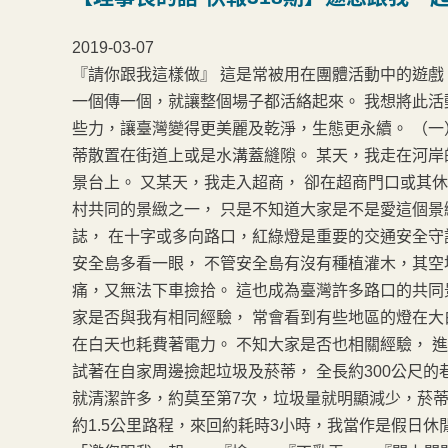
2019-03-07
『請你跟我這樣做』 這是常被用在團體活動中的遊戲
一個傳一個，就讓整個場子都活絡起來。 我想將此活
些力，讓臺灣變得更美麗及乾淨，生態更永續。 （一
蒂散置在街道上或是水溝蓋縫隙。 某天，我走在河岸
景台上。 又某天，我走入超商， 卻在超商門口或其
村共同的景緻之一， 只是不知道大家是不是愛這個景
誌， 在十字或多向路口，紅綠燈是重要的交通安全守
安全島多看一眼， 不管安全島有沒有種植灌木，其空
痛，又無法下車撿拾。 這也成為臺灣許多路口的共同
家是否與我有相同經驗， 常會看到有些地區的燈在大
在白天也耗費著電力。 不知大家是否也相關經驗， 
試著在自家周邊撿起垃圾及菸蒂， 全長約300公尺的
就清潔許多，約莫至第7次，垃圾量就明顯減少，菸蒂
約1.5公里路程，來回約耗時3小時，我當作是假日休