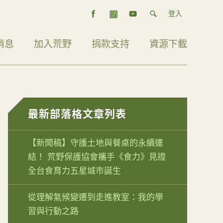
登入
消息
加入荒野
捐款支持
資源下載
最新部落格文章列表
【新聞稿】守護土地與餐桌的永續連
結！ 荒野保護協會攜手《食力》見證
全台食育力五星城市誕生
從理解氣候變遷到走進教室：我的學
習與行動之路