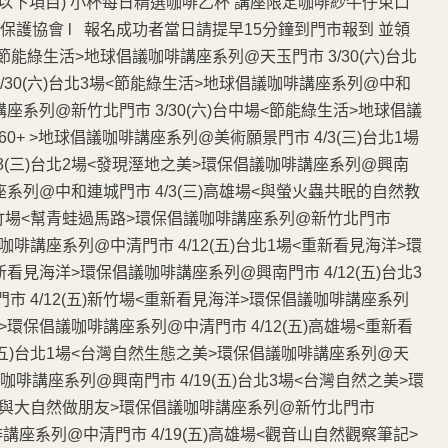
包含以下項目) 小杯每日精選咖啡乙杯 講座限定咖啡紗牛仔束口
保護協會 l 報名成功者當日請提早15分鐘到門市報到 並領
<節能綠生活>地球倡議咖啡講座系列@天玉門市 3/30(六)台北
/30(六)台北3場<節能綠生活>地球倡議咖啡講座系列@中和
講座系列@新竹北門市 3/30(六)台中場<節能綠生活>地球倡議
60+ >地球倡議咖啡講座系列@美術願景門市 4/3(三)台北1場
3(三)台北2場<發現溼地之美>環保倡議咖啡講座系列@興南
講座系列@中和連城門市 4/3(三)高雄場<與螢火蟲共眠的自然教
)新竹場<幫青蛙過馬路>環保倡議咖啡講座系列@新竹北門市
咖啡講座系列@中清門市 4/12(五)台北1場<重新看見海洋>環
新看見海洋>環保倡議咖啡講座系列@興南門市 4/12(五)台北3
 4/12(五)新竹場<重新看見海洋>環保倡議咖啡講座系列
>環保倡議咖啡講座系列@中清門市 4/12(五)高雄場<重新看
(五)台北1場<台灣自然生態之美>環保倡議咖啡講座系列@天
議咖啡講座系列@興南門市 4/19(五)台北3場<台灣自然之美>環
場<與大自然做朋友>環保倡議咖啡講座系列@新竹北門市
啡講座系列@中清門市 4/19(五)高雄場<觀音山自然觀察筆記>