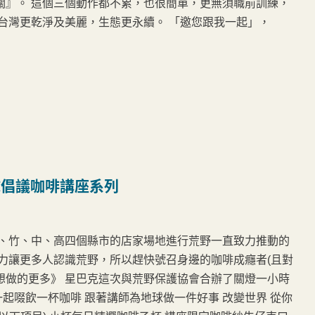
關』。 這個三個動作都不累，也很簡單，更無須職前訓練，
台灣更乾淨及美麗，生態更永續。 「邀您跟我一起」，
球倡議咖啡講座系列
北、竹、中、高四個縣市的店家場地進行荒野一直致力推動的
)力讓更多人認識荒野，所以趕快號召身邊的咖啡成癮者(且對
巴克想做的更多》 星巴克這次與荒野保護協會合辦了關燈一小時
一起啜飲一杯咖啡 跟著講師為地球做一件好事 改變世界 從你