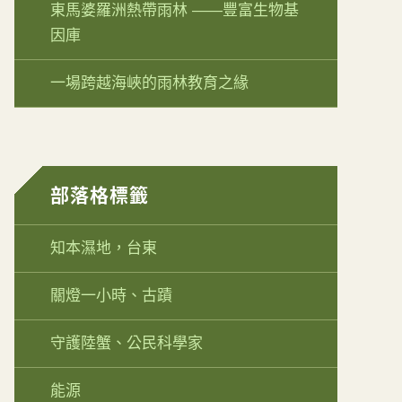
東馬婆羅洲熱帶雨林 ——豐富生物基
因庫
一場跨越海峽的雨林教育之緣
部落格標籤
知本濕地，台東
關燈一小時、古蹟
守護陸蟹、公民科學家
能源