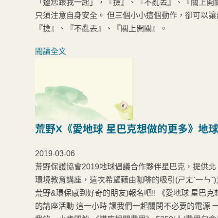
「邀您跟我一起」，『撿』、『不亂丟』、『關上開
只須注意自身安全。 但三個小小這個動作，卻可以讓
『撿』、『不亂丟』、『關上開關』。
閱讀全文
荒野X《愛地球 星巴克想做的更多》地
2019-03-06
荒野保護協會2019地球倡議合作夥伴星巴克，提供
環境教育講座，這次希望藉由咖啡的吸引(ㄕㄤˋ一ㄣˇ
荒野&環保感到好奇的朋友)報名吧!! 《愛地球 星
的講座活動 這一小時 讓我們一起關閉不必要的電源 