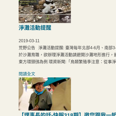
淨灘活動提醒
2019-03-11
荒野公告 淨灘活動提醒: 臺灣每年北部4-6月、南部3
於沙灘育雛，欲辦理淨灘活動請避開沙灘地形進行，避免
東方環頸鴴為例 環資新聞:「鳥類繁殖季注意：從事
閱讀全文
【理事長的話-快報318期】邀您跟我一