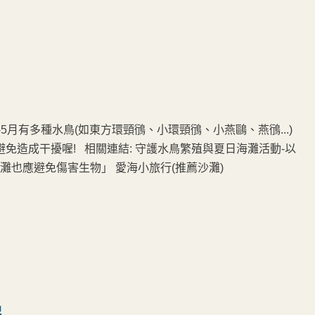
-5月有多種水鳥(如東方環頸鴴、小環頸鴴、小燕鷗、燕鴴...)
造成干擾喔! 相關連結: 守護水鳥繁殖與夏日海灘活動-以
淨灘也應避免傷害生物」 愛海小旅行(推薦沙灘)
起