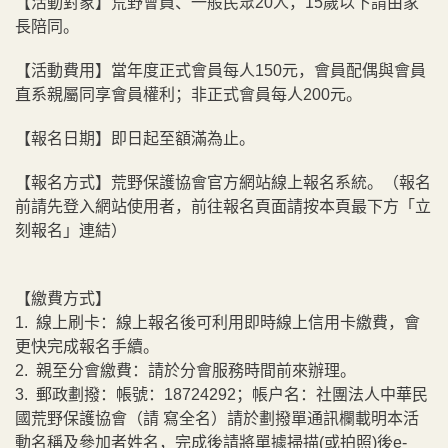
【活動對象】荒野會員、一般民眾20人，15歲以下請由家
長陪同。
【活動費用】當年度正式會員每人150元，會員配偶與會員
直系親屬同享會員權利；非正式會員每人200元。
【報名日期】即日起至額滿為止。
【報名方式】荒野保護協會官方網站線上報名系統。（報名
前請先登入網站使用者，前往報名頁面請按本頁最下方「立
刻報名」連結）
【繳費方式】
1. 線上刷卡：線上報名後可利用即時線上信用卡繳費，會
更快完成報名手續。
2. 親至分會繳費：請於分會服務時間前來辦理。
3. 郵政劃撥：帳號：18724292；帳戶名：社團法人中華民
國荒野保護協會（請 寫全名）請於劃撥單通訊欄載明本活
動名稱及參加者姓名，完成後請將單據掃描(或拍照)後e-