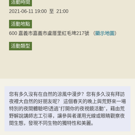
活動時間
2021-06-11 19:00
至
21:00
活動地點
600
嘉義市
嘉義市
盧厝里紅毛埤217號
（
顯示地圖
）
活動類型
您有多久沒有在自然的涼風中漫步？您有多久沒有拜訪
夜裡大自然的好朋友呢？ 這個春天的晚上與荒野來一場
特別的夜間體驗吧!透過"打開你的夜視鏡活動"，藉由荒
野解說講師志工引導，讓參與者運用光線或眼睛觀察夜
間生態，發現不同生物的獨特性和美麗。