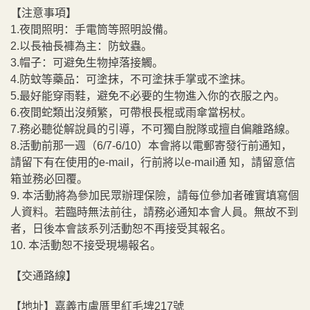
【注意事項】
1.夜間照明：手電筒等照明設備。
2.以長袖長褲為主：防蚊蟲。
3.帽子：可避免生物掉落接觸。
4.防蚊等藥品：可塗抹，不可塗抹手掌或不塗抹。
5.最好能穿雨鞋，避免不必要的生物進入你的衣服之內。
6.夜間蛇類出沒頻繁，可帶根長棍或雨傘當柺杖。
7.務必聽從解說員的引導，不可獨自脫隊或擅自偏離路線。
8.活動前那一週（6/7-6/10）本會將以電郵寄發行前通知，
請留下有在使用的e-mail，行前將以e-mail通 知，請留意信
箱並務必回覆。
9. 本活動將為參加民眾辦理保險，請每位參加者確實填寫個
人資料。若臨時無法前往，請務必通知本會人員。無故不到
者，日後本會該系列活動恕不再接受其報名。
10. 本活動恕不接受現場報名。
【交通路線】
【地址】嘉義市盧厝里紅毛埤217號