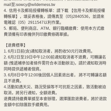
mail至:sowcy@wilderness.tw
4. 信用卡及郵局授權轉帳單：請下載 【信用卡及郵局授權
轉帳單】，填妥表格後，請傳真至（05)2840536，並請來
電確認（05）2911547以利作業。
5. 郵局、便利商店、ATM、銀行臨櫃繳費：使用本方式繳
費須備有印表機供列印繳費條碼單據。
【退費標準】
1. 6月1日前(含)通知取消者，將酌收50元行政費用。
2. 6月2日至19日中午12:00前通知取消者不退費，可轉讓名
額 (惟遞補參加者條件需符合本活動辦法)，請於通知取消時
同時提供遞補者個資。
3. 6月8日中午12:00後因個人因素退出者， 將不可轉讓名額
且不退費。
4.活動如遇天災、路況受損等不可抗拒之因素，致活動被迫
取消，將另行通知，全額退費。
退費請持繳費單據至本會辦理，選擇匯款退費者，將於退款
金額中扣除匯款手續費用。