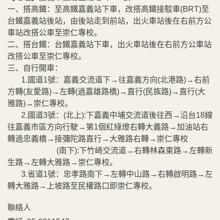
一、搭高鐵：至高鐵嘉義站下車，改搭高鐵接駁車(BRT)至
台鐵嘉義站後站，由後站走到前站，出火車站後在右前方公
車站改搭公車至崇仁專校。
二、搭台鐵：台鐵嘉義站下車，出火車站後在右前方公車站
改搭公車至崇仁專校。
三、自行開車：
1.國道1號：嘉義交流道下→往嘉義方向(北港路)→右前
方轉(友愛路)→左轉(過嘉雄路橋)→直行(民族路)→直行(大
雅路)→崇仁專校。
2.國道3號：(北上):下嘉義中埔交流道後往西→沿台18線
往嘉義市區方向行駛→第1個紅綠燈右轉大義路→加油站右
轉過忠義橋→接彌陀路直行→大雅路右轉→崇仁專校
(南下):下竹崎交流道→右轉林森東路→左轉新
生路→左轉大雅路→崇仁專校。
3.省道1號：忠孝路南下→左轉中山路→右轉啟明路→左
轉大雅路→上坡路至民權路口即崇仁專校。
聯絡人