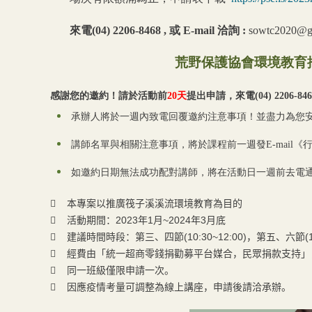
來電
(04) 2206-8468 ,
或
E-mail
洽詢
:
sowtc2020@g
荒野保護協會環境教育
感謝您的邀約！請於活動前
20
天
提出申請，來電
(04) 2206-84
承辦人將於一週內致電回覆邀約注意事項！並盡力為您
講師名單與相關注意事項，將於課程前一週發
E-mail
《
如邀約日期無法成功配對講師，將在活動日一週前去電
 本專案以推廣筏子溪溪流環境教育為目的
 活動期間：2023年1月~2024年3月底
 建議時間時段：第三、四節(10:30~12:00)，第五、六節(13:
 經費由「統一超商零錢捐勸募平台媒合，民眾捐款支持」
 同一班級僅限申請一次。
 因應疫情考量可調整為線上講座，申請後請洽承辦。