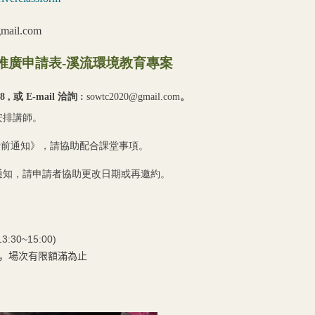
mail.com
推廣申請表
-
溪流
環境教育專案
68
,
或
E-mail
洽詢
:
sowtc2020@gmail.com
。
安排講師。
行前通知》，請協助配合課堂事項。
通知，請申請者協助更改日期或再邀約。
30~15:00)
，場次有限額滿為止