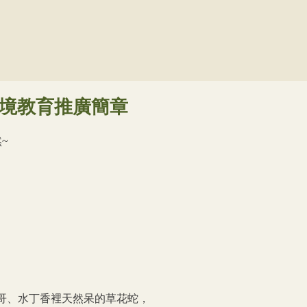
境教育
推廣簡章
然
~
哥、水丁香裡天然呆的草花蛇，