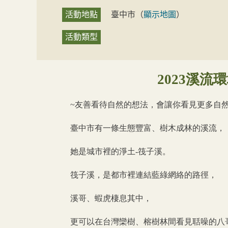
活動地點
臺中市
（
顯示地圖
）
活動類型
2023
溪流
環
~
友善看待自然的想法，會讓你看見更多自
臺中市有一條生態豐富、樹木成林的溪流，
她是城市裡的淨土-筏子溪。
筏子溪，是都市裡連結藍綠網絡的路徑，
溪哥、蝦虎棲息其中，
更可以在台灣欒樹、榕樹林間看見聒噪的八