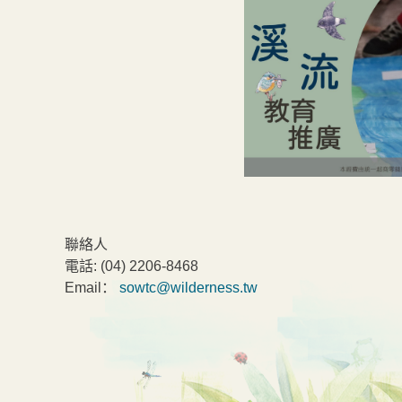
聯絡人
電話:
(04) 2206-8468
Email：
sowtc@wilderness.tw