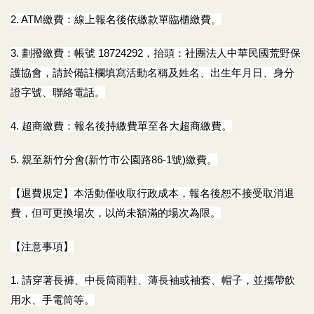
2. ATM
繳費：線上報名後依繳款單臨櫃繳費。
3.
劃撥繳費：帳號 18724292，抬頭：社團法人中華民國荒野保
護協會，請於備註欄填寫活動名稱及姓名、出生年月日、身分
證字號、聯絡電話。
4.
超商繳費：報名後持繳費單至各大超商繳費。
5.
親至新竹分會(新竹市公園路86-1號)繳費。
【退費規定】本活動僅收取行政成本，報名後恕不接受取消退
費，但可更換場次，以尚未額滿的場次為限。
【注意事項】
1.
請穿著長褲、中長筒雨鞋、薄長袖或袖套、帽子，並攜帶飲
用水、手電筒等。