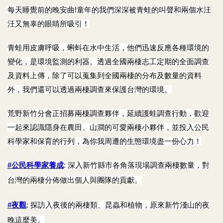
每天睡覺前的晚安曲!童年的我們深深被青蛙的叫聲和兩個水汪
汪又無辜的眼睛所吸引！
青蛙用皮膚呼吸，蝌蚪在水中生活，他們迅速反應各種環境的
變化，是環境監測的利器。透過全國兩棲志工定期的全面調查
及資料上傳，除了可以蒐集到全國兩棲的分布及數量的資料
外，我們還可以透過兩棲調查來保護台灣的環境。
荒野新竹分會正招募兩棲調查夥伴，延續護蛙調查行動，歡迎
一起來認識隱身在農田、山澗的可愛兩棲小夥伴，並投入公民
科學家和保育的行列，為你我周遭的生態環境盡一份心力！
#
公民科學家養成
:
深入新竹縣市各角落現場調查兩棲數量，對
台灣的兩棲分佈做出個人與團隊的貢獻。
#
夜觀
:
探訪入夜後的兩棲類、昆蟲和植物，原來新竹淺山的夜
晚這麼美。