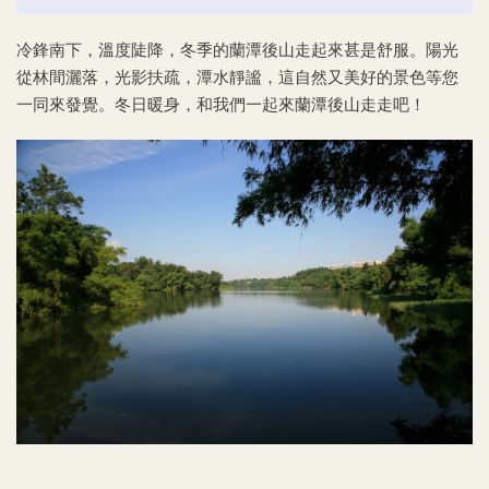
冷鋒南下，溫度陡降，冬季的蘭潭後山走起來甚是舒服。陽光
從林間灑落，光影扶疏，潭水靜謐，這自然又美好的景色等您
一同來發覺。冬日暖身，和我們一起來蘭潭後山走走吧！