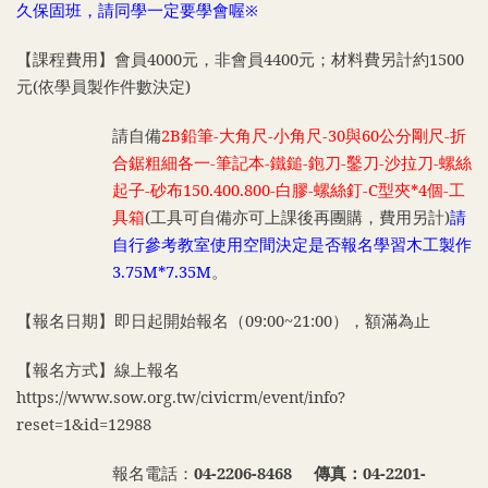
久保固班，請同學一定要學會喔※
【課程費用】會員4000元，非會員4400元；材料費另計約1500
元(依學員製作件數決定)
請自備
2B
鉛筆
-
大角尺-小角尺
-30
與
60公分
剛尺-折
合鋸粗細各一-
筆記本
-
鐵鎚-鉋刀-鑿刀-沙拉刀-螺絲
起子-砂布150.400.800-白膠-螺絲釘-C型夾*4個-工
具箱
(
工具可自備亦可上課後再團購，費用另計)
請
自行參考教室使用空間決定是否報名學習木工製作
3.75M
*
7.35M
。
【報名日期】即日起開始報名（09:00~21:00），額滿為止
【報名方式】
線上報名
https://www.sow.org.tw/civicrm/event/info?
reset=1&id=12988
報名電話：
04-2206-8468 傳真：04-2201-