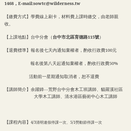
1468，E-mail:sowtc@wilderness.tw
【繳費方式】學費線上刷卡，材料費上課時繳交，由老師親
收。
【上課地點】台中分會（
台中市北區育德路115號
）
【退費標準】報名後七天內通知棄權者，酌收行政費100元
報名後第八天起通知棄權者，酌收行政費50%
活動前一星期通知取消者，恕不退費
【講師簡介】余躍鏱---荒野台中分會木工班講師、貓羅溪社區
大學木工講師、清水港區藝術中心木工講師
4/3
清明連假停課一次、5/1勞動節停課一次
【課程內容】