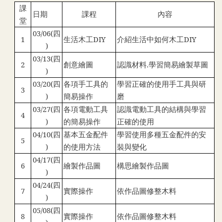
課
日期
課程
內容
堂
03/06(
四
1
生活木工DIY
介紹生活中如何木工DIY
)
03/13(
四
2
創意繪圖
認識材料.學習簡易繪製草圖
)
03/20(
四
各項手工具的
學習正確的使用手工具與研
3
)
簡易操作
磨
03/27(
四
各項電動工具
認識電動工具的結構與學習
4
)
的簡易操作
正確的使用
04/10(
四
基本五金配件
學習使用多種五金配件的安
5
)
的使用方法
裝與變化
04/17(
四
6
繪製作品圖
構思繪製作品圖
)
04/24(
四
7
實際操作
依作品圖修整木料
)
05/08(
四
8
實際操作
依作品圖修整木料