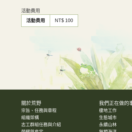
活動費用
活動費用
NT$ 100
關於荒野
我們正在做的
宗旨、任務與章程
棲地工作
組織架構
生態城市
志工群組任務與介紹
永續山林
榮耀與肯定
無塑海洋