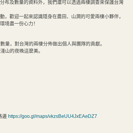
分布及數量的資料外，我們還可以透過兩棲調查來保護台灣
動，歡迎一起來認識隱身在農田、山澗的可愛兩棲小夥伴，
環境盡一份心力！
兩棲數量，對台灣的兩棲分佈做出個人與團隊的貢獻。
竹淺山的夜晚這麼美。
路邊
https://goo.gl/maps/vkzsBeUU4JxEAeDZ7