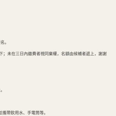
報名。
下；未在三日內繳費者視同棄權，名額由候補者遞上，謝謝
費。
，並攜帶飲用水、手電筒等。