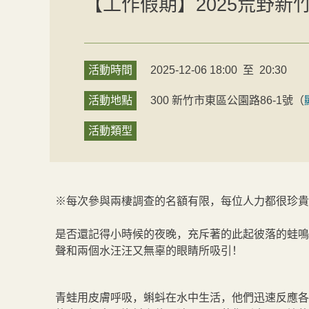
【工作假期】2025荒野新竹
活動時間
2025-12-06 18:00
至
20:30
活動地點
300
新竹市
東區
公園路86-1號
（
活動類型
※每次參與兩棲調查的名額有限，每位人力都很珍貴
是否還記得小時候的夜晚，充斥著的此起彼落的蛙鳴
聲和兩個水汪汪又無辜的眼睛所吸引！
青蛙用皮膚呼吸，蝌蚪在水中生活，他們迅速反應各