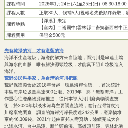
課程時間
2026年1月24日(六)至25日(日) 08:30-18:00
課程人數
正取30人、候補5人(視報名先後順序錄取，
【淨溪】未定
課程地點
【室內】二崙國中(雲林縣二崙鄉崙西村中正
課程費用
保證金500元
先有乾淨的河、才有湛藍的海
海洋不生產垃圾，海廢的解方來自陸地，而河川是串連土壤
與海水的血脈，唯有解決源頭垃圾，才能真正阻止垃圾進入
海洋。
荒野公民科學家，為台灣的河川把脈
荒野保護協會於2018年發起「環島海岸快篩」，首次統計
本島海岸垃圾量高達600公噸。2019年，將「無塑海洋」工
作重心往廢棄物源頭推進，從日本導入河川廢棄物調查技
術，於2020年以淡水河為主要調查流域，進行台灣首次河
川廢棄物調查，調查的海岸河岸長度達242公里，廢棄物堆
棄約46,309袋。2021年起由富邦人壽贊助，陸續完成大台
北淡水河、台中烏溪、新竹頭前溪、高雄頭前溪、雲林北港