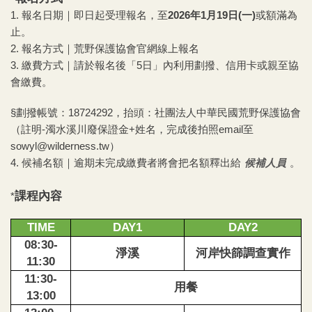
1.
報名日期｜即日起受理報名，至
2026年1月19日(一)
或額滿為
止。
2.
報名方式｜荒野保護協會官網線上報名
3.
繳費方式｜請於報名後「5日」內利用劃撥、信用卡或親至協
會繳費。
§劃撥帳號：18724292，
抬頭：社團法人中華民國荒野保護協會
（註明-濁水溪川廢保證金+姓名，完成後拍照email至
sowyl@wilderness.tw）
4.
候補名額｜
逾期未完成繳費者將會把名額釋出給
候補人員
。
課程內容
*
TIME
DAY1
DAY2
08:30-
淨溪
河岸快篩調查實作
11:30
11:30-
用餐
13:00