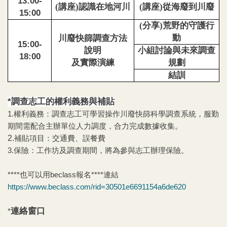
13:00-
講座
認識在地河川
講座
從海廢到川廢
(
)
(
)
15:00
分享
荒野的守護行
(
)
動
川廢快篩調查方法
15:00-
說明
小組討論與未來調查
18:00
及實際演練
規劃
結訓
*調查志工的權利義務與補貼
1.權利義務
：
調查志工可學習操作川廢快篩科學調查系統，服勤
期間需配合主辦單位人力調度，合力完成數據收集。
2.
補貼項目：交通費、誤餐費
3.
保險：
工作坊及調查期間，將為參與志工辦理保險。
****也可以用beclass報名****
連結
https://www.beclass.com/rid=30501e6691154a6de620
連絡窗口
*