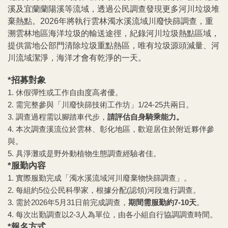
溪及宜蘭蘭陽溪等流域，透過公民調查發現更多河川垃圾堆
棄熱點。2026年將執行雲林濁水溪流域川廢快篩調查，重
溯雲林地區海洋垃圾的輸送途徑，紀錄河川垃圾熱點區域，
提供當地公部門清除垃圾重點熱區，唯有垃圾源頭減量、河
川流域潔淨，海洋才會有乾淨的一天。
*招募對象
1.
休假彈性或工作自由度高者優。
2.
需完整參與「川廢快篩技術工作坊」1/24-25共兩日。
3.
調查過程需以腳踏車代步，
請評估自身騎乘能力。
4.
本次調查溪流位於雲林、彰化地區，歡迎居住於附近夥伴參
與。
5.
具淨灘或是野外動植物生態調查經驗者佳。
*服勤內容
1.
實際服勤完成「濁水溪流域河川廢棄物快篩調查」。
2.
每組約5位公民科學家，根據分配(認領)河段進行調查。
3.
需於2026年5月31日前完成調查，
期間需服勤約7-10天
。
4.
每次出勤調查以2-3人為單位，由各小組自行協調調查時間。
*報名方式