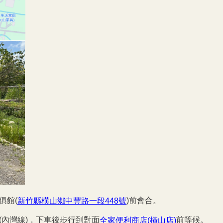
俱館(
)
前會合。
新竹縣橫山鄉中豐路一段448
號
(內灣線)，下車後步行到對面
前等候。
全家便利商店(
橫山店)