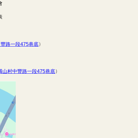
會
表
）
豐路一段475
巷底
）
橫山村中豐路一段475
巷底