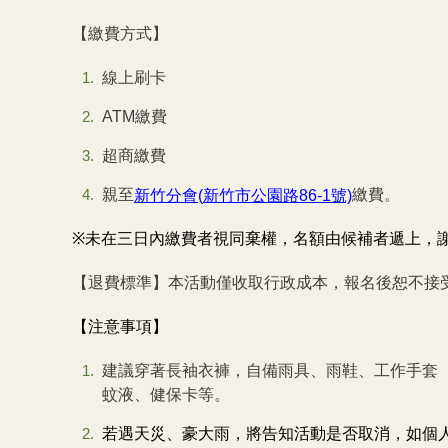
【繳費方式】
線上刷卡
ATM繳費
超商繳費
親至
繳費。
新竹分會(
新竹市公園路86-1
號)
※
未在三日內繳費者視同棄權，名額由候補者遞上，
【退費標準】本活動僅收取行政成本，報名後恕不接
【注意事項】
建議穿著長袖衣褲，自備雨具、雨鞋、工作手套
蚊液、健保卡等。
若遇天災、豪大雨，將告知活動是否取消，如個