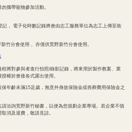
請勿攜帶寵物參加活動。
化登記， 電子化時數記錄將會由志工服務單位為志工上傳至衛
新竹分會使用， 亦僅供荒野新竹分會使用。
法
過程將對參與者進行拍照/錄影記錄，將來用於製作教案、業
權授權於會後各式露出使用。
保年齡未滿15足歲，無意外身故保險金或喪葬費用保險金之
名請洽詢荒野新竹秘書，以便為您規劃企業專場。若企業不慎
理取消及退費，敬請見諒。