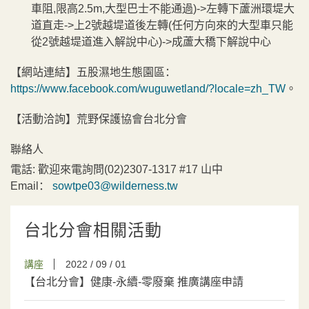
車阻,限高2.5m,大型巴士不能通過)->左轉下蘆洲環堤大
道直走->上2號越堤道後左轉(任何方向來的大型車只能
從2號越堤道進入解說中心)->成蘆大穚下解說中心
【網站連結】五股濕地生態園區：
https://www.facebook.com/wuguwetland/?locale=zh_TW
。
【活動洽詢】荒野保護協會台北分會
聯絡人
電話:
歡迎來電詢問(02)2307-1317 #17 山中
Email：
sowtpe03@wilderness.tw
台北分會相關活動
講座
2022 / 09 / 01
【台北分會】健康-永續-零廢棄 推廣講座申請