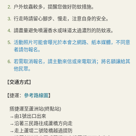
戶外蚊蟲較多，提醒您做好防蚊措施。
行走時請留心腳步、慢走，注意自身的安全。
請盡量避免噴灑香水或味道太過濃烈的防蚊液。
活動照片可能會曝光於本會之網路、紙本媒體，不同意
者請勿報名。
若需取消報名，請主動來信或來電取消；將名額讓給其
他民眾。
【交通方式】
【
捷運：
參考路線圖
】
搭捷運至蘆洲站(終點站)
→由1號出口出來
→沿著三民路往成蘆橋方向走
→走上蘆堤二號陸橋越過提防