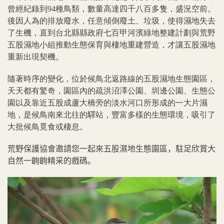
曾經紀錄到94種鳥類，數量高達四千八百多隻，盛況空前。
後因人為的排放廢水，任意傾倒廢土、垃圾，使得濕地失去
了生機，直到台北縣縣政府七百甲河濱綠地整建計劃與荒野
五股濕地小組推動生態保育與棲地重建營造，才讓五股濕地
重新出現契機。
隨著時序的變化，位於候鳥北返路線的五股濕地生態園區，
天天都有驚奇，園區內的疏洪沼澤公園、圳邊公園、生態公
園以及靠近五股成蘆大橋旁的淡水河口所形成的一大片濕
地，是候鳥南來北往的驛站，豐富多樣的生態環境，吸引了
大批候鳥覓食或棲息。
荒野保護協會邀請您一起來五股濕地生態園區，駐足欣賞大
自然一齣齣精采的戲碼。