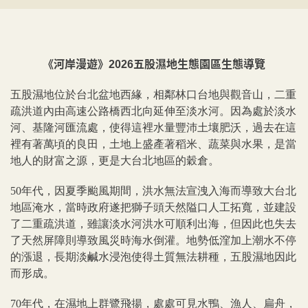
《河岸漫遊》2026五股濕地生態園區生態導覽
五股濕地位於台北盆地西緣，相鄰林口台地與觀音山，二重
疏洪道內由高速公路橋西北向延伸至淡水河。因為處於淡水
河、基隆河匯流處，使得這裡水量豐沛土壤肥沃，過去在這
裡有著萬頃的良田，土地上盛產著稻米、蔬菜與水果，是當
地人的財富之源，更是大台北地區的穀倉。
50年代，因夏季颱風期間，洪水無法宣洩入海而導致大台北
地區淹水，當時政府遂把獅子頭天然隘口人工拓寬，並建設
了二重疏洪道，雖讓淡水河洪水可順利出海，但因此也失去
了天然屏障則導致風災時海水倒灌。地勢低漥加上潮水不停
的漲退，長期淡鹹水浸泡使得土質無法耕種，五股濕地因此
而形成。
70年代，在濕地上群鷺飛揚，處處可見水鴨、漁人、扁舟，