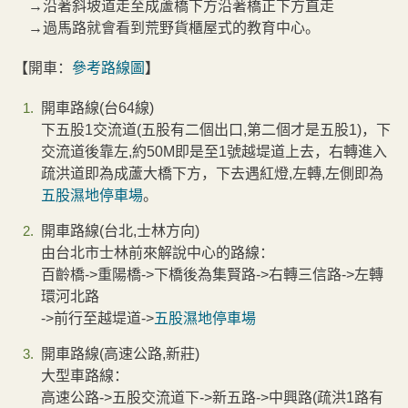
→沿著斜坡道走至成蘆橋下方沿著橋正下方直走
→過馬路就會看到荒野貨櫃屋式的教育中心。
【
開車：
參考路線圖
】
開車路線(台64線)
下五股1交流道(五股有二個出口,第二個才是五股1)，下
交流道後靠左,約50M即是至1號越堤道上去，右轉進入
疏洪道即為成蘆大橋下方，下去遇紅燈,左轉,左側即為
五股濕地停車場
。
開車路線(台北,士林方向)
由台北市士林前來解說中心的路線：
百齡橋->重陽橋->下橋後為集賢路->右轉三信路->左轉
環河北路
->前行至越堤道->
五股濕地停車場
開車路線(高速公路,新莊)
大型車路線：
高速公路->五股交流道下->新五路->中興路(疏洪1路有