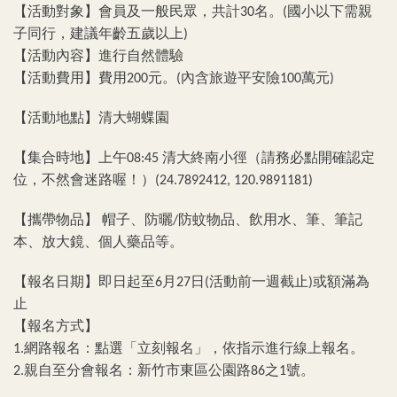
【活動對象】會員及一般民眾，共計
名。
國小以下需親
30
(
子同行，建議年齡五歲以上
)
【活動內容】進行自然體驗
【活動費用】費用
元。
內含旅遊平安險
萬元
200
(
100
)
【活動地點】清大蝴蝶園
【集合時地】上午
清大終南小徑（請務必點開確認定
08:45
位，不然會迷路喔！）
(24.7892412, 120.9891181)
【攜帶物品】
帽子、防曬
防蚊物品、飲用水、筆、筆記
/
本、放大鏡、個人藥品等。
【報名日期】即日起至
月
日
活動前一週截止
或額滿為
6
27
(
)
止
【報名方式】
網路報名：點選「立刻報名」，依指示進行線上報名。
1.
親自至分會報名：新竹市東區公園路
之
號。
2.
86
1