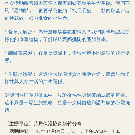
本次活動將帶領大家深入探索蝴蝶完整的生命密碼。我們不
只「看蝴蝶」，更要帶您低頭「找毛毛蟲」，觀察那些背著
奇特花紋、努力進食的小生命。
食草大解密：
為什麼鳳蝶喜歡柑橘葉？我們將帶您認識多
*
樣化的食草植物，了解蝴蝶媽媽挑剔的產卵哲學。
翩翩賞蝶趣：
在夏日暖陽下，學習分辨不同蝶種的飛行姿
*
態。
生態永續觀：
透過清大校園珍貴的棲地營造，體會生物多
*
樣性與人類生活的共生關係。
讓我們在蟬鳴與微風中，見證從毛毛蟲到破蛹成蝶的奇蹟。
這不只是一場生態觀察，更是一次與自然和諧共處的心靈洗
禮。
【主辦單位】荒野保護協會新竹分會
【活動時間】
年
月
日（六），上午
～
115
07
04
09:00
11:30