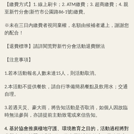
【繳費方式】
線上刷卡；
繳費；
超商繳費；
親
1.
2. ATM
3.
4.
至新竹分會
新竹市公園路
號
繳費。
(
86-1
)
※未在三日內繳費者視同棄權，名額由候補者遞上，謝謝您
的配合！
【退費標準】請詳閱荒野新竹分會活動退費辦法
【注意事項】
若本活動報名人數未達
人，則活動取消。
1.
15
本活動不提供餐飲，請自行準備簡易餐點及飲用水；交通
2.
自理。
若遇天災、豪大雨，將告知活動是否取消，如個人因故臨
3.
時無法參與，亦請提前主動致電或來信告知。
基於協會推廣棲地守護、環境教育之目的，活動過程將對
4.