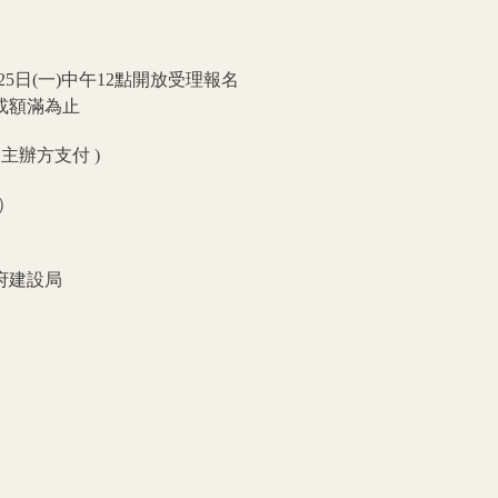
5日(一)中午12點開放受理報名
或額滿為止
主辦方支付 )
）
府建設局