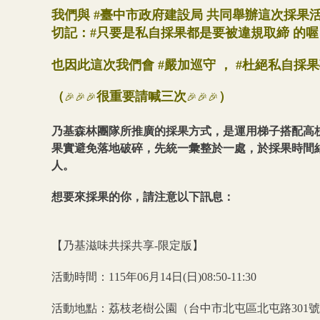
我們與 #臺中市政府建設局 共同舉辦這次採果
切記：#只要是私自採果都是要被違規取締 的喔
也因此這次我們會 #嚴加巡守 ， #杜絕私自採
（
很重要請喊三次
）
🎉🎉🎉
🎉🎉🎉
乃基森林團隊所推廣的採果方式，是運用梯子搭配高
果實避免落地破碎，先統一彙整於一處，於採果時間
人。
想要來採果的你，請注意以下訊息：
【乃基滋味共採共享-限定版】
活動時間：115年06月14日(日)08:50-11:30
活動地點：荔枝老樹公園（台中市北屯區北屯路301