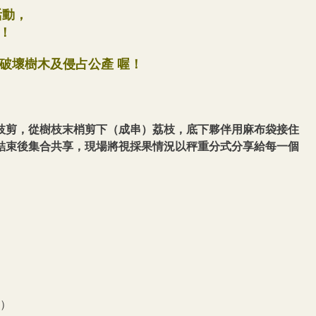
活動，
！
果破壞樹木及侵占公產 喔！
枝剪，從樹枝末梢剪下（成串）荔枝，底下夥伴用麻布袋接住
結束後集合共享，現場將視採果情況以秤重分式分享給每一個
號）