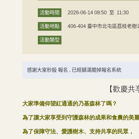
活動時間
2026-06-14 08:50
至
11:30
活動地點
406-404
臺中市
北屯區
荔枝老樹
活動類型
感謝大家秒殺 報名 , 已經額滿關掉報名系統
【歡慶共
大家準備仰望紅通通的乃基森林了嗎？
為了讓大家享受到守護森林的成果和食農的美
為了保障守法、愛護樹木、支持共享的民眾，