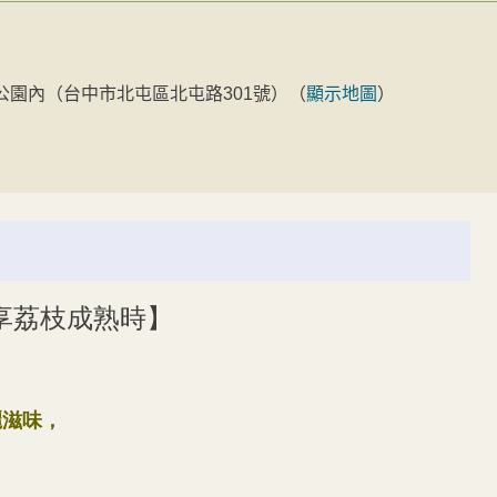
公園內（台中市北屯區北屯路301號）
（
顯示地圖
）
享荔枝成熟時】
麗滋味，