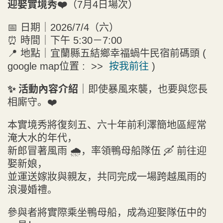
迎娶實境秀❤️
（7月4日場次）
📅 日期｜2026/7/4（六）
⏰ 時間｜下午 5:30－7:00
📍 地點｜宜蘭縣五結鄉幸福蝸牛民宿前碼頭 (
google map位置 : >>
按我前往
)
✨ 活動內容介紹｜
即使暴風來襲，也要與您長
相廝守。❤️
本實境秀將復刻五、六十年前利澤簡地區經常
淹大水的年代，
新郎冒著風雨 🌧️，率領鴨母船隊伍 🛶 前往迎
娶新娘，
並運送嫁妝與親友，共同完成一場跨越風雨的
浪漫婚禮。
參與者將實際乘坐鴨母船，成為迎娶隊伍中的