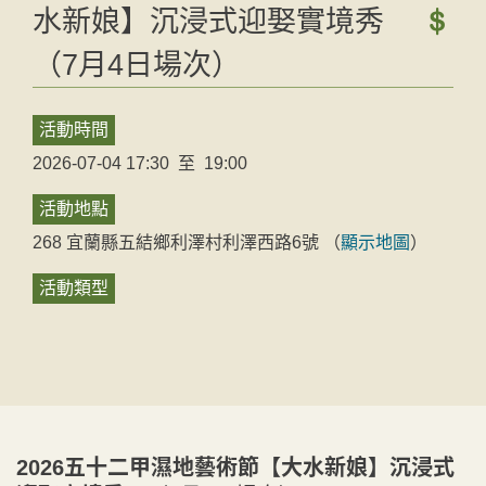
水新娘】沉浸式迎娶實境秀
（7月4日場次）
活動時間
2026-07-04 17:30
至
19:00
活動地點
268
宜蘭縣
五結鄉
利澤村利澤西路6號
（
顯示地圖
）
活動類型
2026五十二甲濕地藝術節【大水新娘】沉浸式