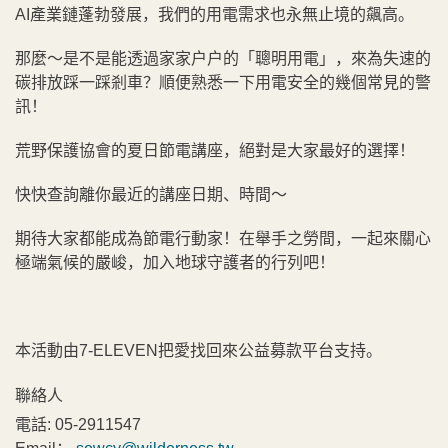
AI產業鏈蓬勃發展，我們的用電需求也永無止境的飆高。
那麼～是不是能透過家家戶戶的「聰明用電」，來為失速的
碳排放踩一踩剎車？順便熟悉一下用電安全的幾個常見的警
訊！
荒野保護協會的夏日節電講座，絕對是大家最好的選擇！
快快查詢離你最近的講座日期、時間～
期待大家都能成為節電行動家！在舉手之勞間，一起來關心
極端氣候的嚴峻，加入地球守護者的行列吧！
本活動由
7-ELEVEN把愛找回來公益募款平台支持。
聯絡人
電話:
05-2911547