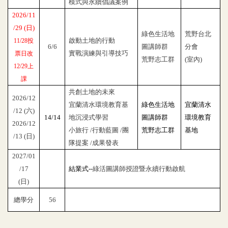
模式與永續倡議案例
2026/11
/29 (日)
綠色生活地
荒野台北
啟動土地的行動
11/28投
6/6
圖講師群
分會
實戰演練與引導技巧
票日改
荒野志工群
(室內)
12/29上
課
共創土地的未來
2026/12
宜蘭清水環境教育基
綠色生活地
宜蘭清水
/12 (六)
14/14
地沉浸式學習
圖講師群
環境教育
2026/12
小旅行 /行動藍圖 /團
荒野志工群
基地
/13 (日)
隊提案 /成果發表
2027/01
/17
結業式--
綠活圖講師授證暨永續行動啟航
(日)
總學分
56