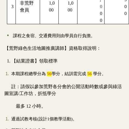
非荒野
1,0
1,0
3
0
0
會員
00
00
0
0
0
課程之食宿、交通費用則由學員自行負擔。
【荒野綠色生活地圖推廣講師】資格取得說明：
1.
【結業證書】領取標準
本期課程總學分為
56
學分，結訓需完成
56
學分。
註：請假以參加荒野各分會的公開活動時數或參與綠活
圖宣講/工作坊，折抵學分
最多 12 小時。
通過試教考核(設計1個教學活動)。