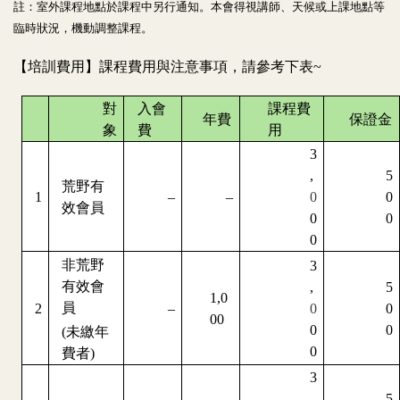
註：室外課程地點於課程中另行通知。本會得視講師、天候或上課地點等
臨時狀況，機動調整課程。
【培訓費用】課程費用與注意事項，請參考下表~
對
入會
課程費
年費
保證金
象
費
用
3
,
5
荒野有
1
–
–
0
0
效會員
0
0
0
非荒野
3
有效會
,
5
1,0
員
2
–
0
0
00
0
0
(未繳年
0
費者)
3
,
5