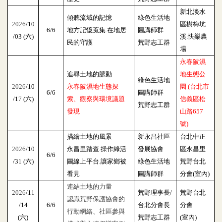
新北淡水
傾聽流域的記憶
綠色生活地
2026
/10
區樹梅坑
6/6
地方記憶蒐集.在地居
圖講師群
/03 (六)
溪.快樂農
民的守護
荒野志工群
場
永春陂濕
追尋土地的脈動
地生態公
綠色生活地
2026
/10
永春陂濕地生態探
園 (台北市
6/6
圖講師群
/1
7
(六)
索、觀察與環境議題
信義區松
荒野志工群
發現
山路657
號)
描繪土地的風景
新永昌社區
台北中正
2026
/10
永昌里踏查.操作綠活
發展協會
區永昌里
6/6
/31 (六)
圖線上平台.讓家鄉被
綠色生活地
荒野台北
看見
圖講師群
分會(室內)
連結土地的力量
2026
/11
荒野理事長/
荒野台北
認識荒野保護協會的
/14
6/6
台北分會長
分會
行動網絡、社區參與
(六)
荒野志工群
(室內)