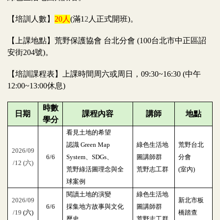
【培訓人數】
20人
(滿1
2
人正式開班)。
【上課地點】荒野保護協會 台北分會 (100台北市中正區詔
安街204號)。
【培訓課程表】上課時間周六或周日，09:30~16:30 (中午
12:00~13:00休息)
時數
日期
課程內容
講師
地點
學分
看見土地的希望
認識 Green Map
綠色生活地
荒野台北
2026/09
6/6
System、SDGs、
圖講師群
分會
/12 (六)
荒野綠活圖理念與全
荒野志工群
(室內)
球案例
閱讀土地的演變
綠色生活地
2026/09
新北市板
6/6
採集地方故事與文化
圖講師群
/19
(六)
橋踏查
歷史
荒野志工群