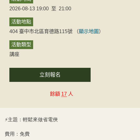
2026-08-13 19:00
至
21:00
活動地點
404
臺中市
北區
育德路115號
（
顯示地圖
）
活動類型
講座
立刻報名
餘額
17
人
主題：輕鬆來做省電俠
⚡
費用：免費