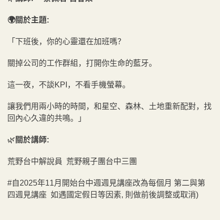
🌍關於主題:
「下班後，你的心靈還在加班嗎？
關掉公司的工作群組，打開你生命的藍牙。
這一夜，不談KPI，不看手機螢幕。
讓我們用兩小時的時間，和星空、森林、土地重新配對，找
回內心久違的共鳴。」
🌿
關於講師:
荒野台中解說員 荒野親子團台中三團
#自2025年11月開始台中週週見講座改為每個月 第二與第
四週見講座 如遇國定假日等因素, 則做前後調整或取消)