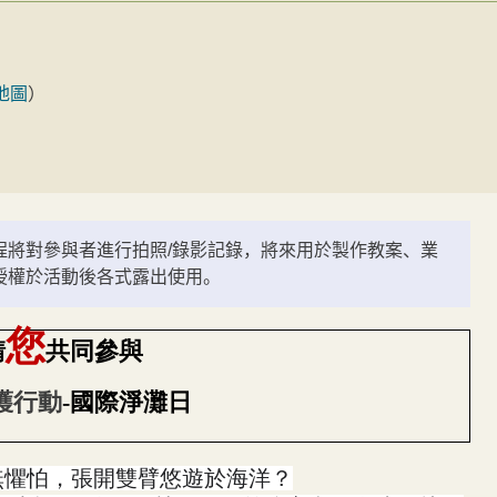
地圖
）
程將對參與者進行拍照/錄影記錄，將來用於製作教案、業
授權於活動後各式露出使用。
您
請
共同參與
護行動
-
國際淨灘日
無懼怕，張開雙臂悠遊於海洋？