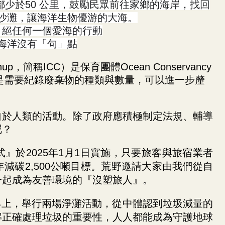
都少於
50
公里，鼓勵民眾前往家鄉的海岸，找回
沙灘，讓海洋生物優游的大海。
」絕任何一個愛海的行動
海洋沒有「句」點
leanup，簡稱ICC）是保育團體Ocean Conservancy
的是需要紀錄廢棄物的種類與數量，可以進一步釐
自於人類的活動。除了政府應積極制定法規、輔導
呢？
』於2025年1月1日實施，只要旅客與旅宿業者
減碳2,500公噸目標。荒野邀請大家由我們從自
一起成為友善環境的『沒塑旅人』。
)早上，舉行兩場淨灘活動，從中體認到垃圾減量的
解正確處理垃圾的重要性，人人都能成為守護地球