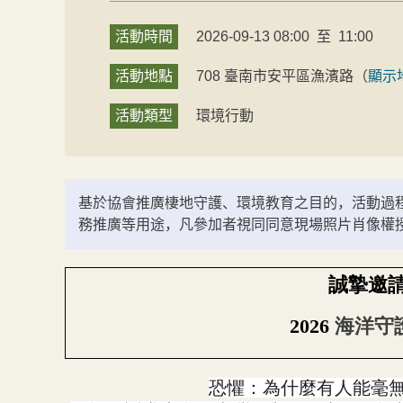
活動時間
2026-09-13 08:00
至
11:00
活動地點
708
臺南市
安平區
漁濱路
（
顯示
活動類型
環境行動
基於協會推廣棲地守護、環境教育之目的，活動過
務推廣等用途，凡參加者視同同意現場照片肖像權
誠摯邀
2026
海洋守
恐懼：為什麼有人能毫