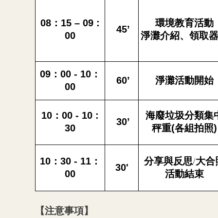
08
：15 – 09 :
環境教育活動
45
’
00
淨灘介紹、領取
09
：00 - 10：
60
’
淨灘活動開始
00
10
：00 - 10 :
海廢垃圾分類集
30
’
30
秤重(各組拍照)
10
：30 - 11：
分享與反思
/
大合
30'
00
活動結束
【注意事項】