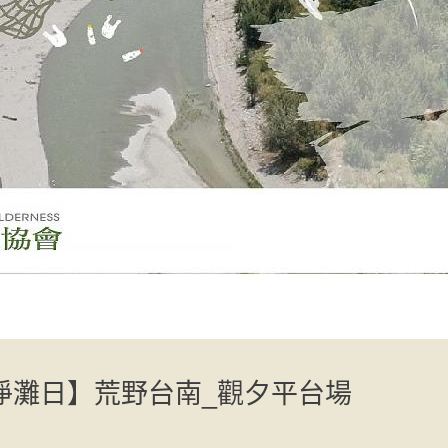
際淨灘日】荒野台南_觀夕平台場