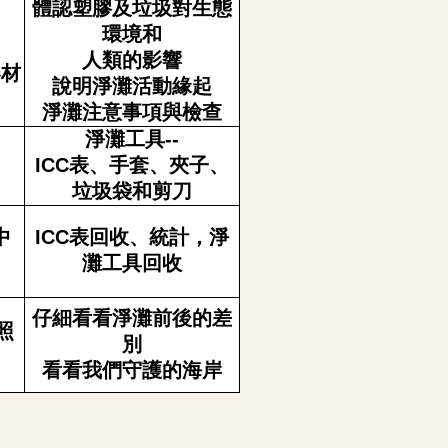
體認塑膠及垃圾對生態
環境和
人類的影響
器材
說明淨灘活動緣起
淨灘注意事項與檢查
淨灘工具--
ICC
表、手套、夾子、
垃圾袋和剪刀
中
ICC
表回收、統計，淨
灘工具回收
仔細看看淨灘前後的差
照
別
看看我們守護的海岸