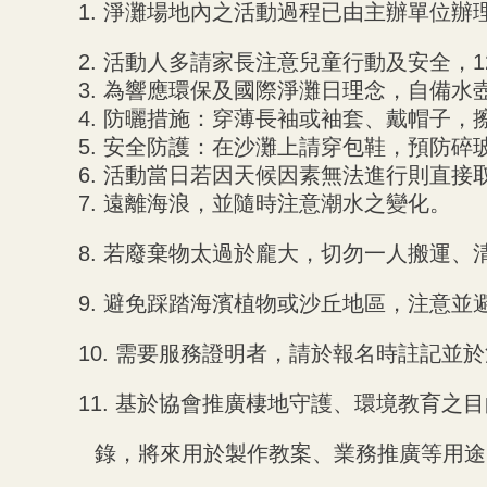
1.
淨灘場地內之活動過程已由主辦單位辦
2.
活動人多請家長注意兒童行動及安全，1
3. 為響應環保及國際淨灘日理念，自備
4. 防曬措施：穿薄長袖或袖套、戴帽子，
5. 安全防護：在沙灘上請穿包鞋，預防
6. 活動當日若因天候因素無法進行則直接
7. 遠離海浪，並隨時注意潮水之變化。
8.
若廢棄物太過於龐大，切勿一人搬運、
9.
避免踩踏海濱植物或沙丘地區，注意並
10.
需要服務證明者，請於報名時註記並於活
11.
基於協會推廣棲地守護、環境教育之目
錄，將來用於製作教案、業務推廣等用途