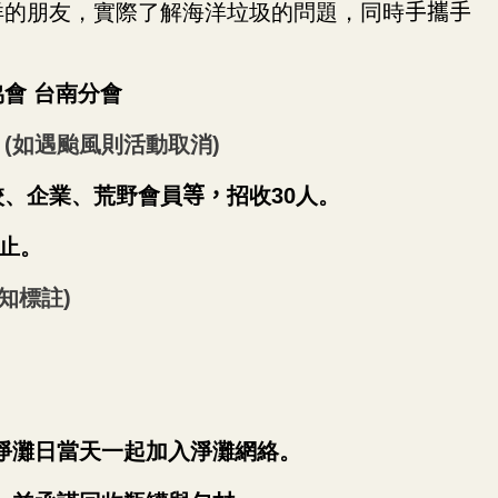
洋的朋友，實際了解海洋垃圾的問題，同時
手攜手
會 台南分會
0
(
如遇颱風則活動取消
)
校、企業、荒野會員
等，
招收30人。
止。
知標註)
淨灘日當天一起加入淨灘網絡。