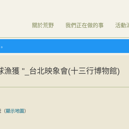
關於荒野
我們正在做的事
活動
）。
球漁獲 "_台北映象會(十三行博物館)
號
（
顯示地圖
）