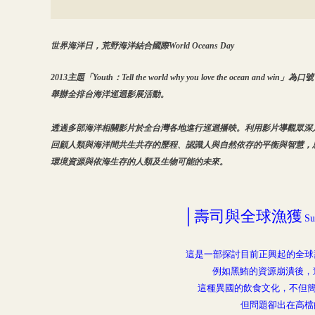
世界海洋日，荒野海洋結合國際World Oceans Day
2013主題「Youth：Tell the world why you love the ocean and win」為口
舉辦全排台海洋巡迴影展活動。
透過多部海洋相關影片於全台灣各地進行巡迴播映。利用影片
導觀眾深
回顧人類與海洋間共生共存的歷程、認識人與自然
依存的平衡與智慧，
環境資源與依海生存的人類及生物可能的未來。
│壽司與全球漁獲
Su
這是一部探討目前正興起的全球
例如黑鮪的資源崩潰後，
這種異國的飲食文化，不但簡單
但問題卻出在高檔