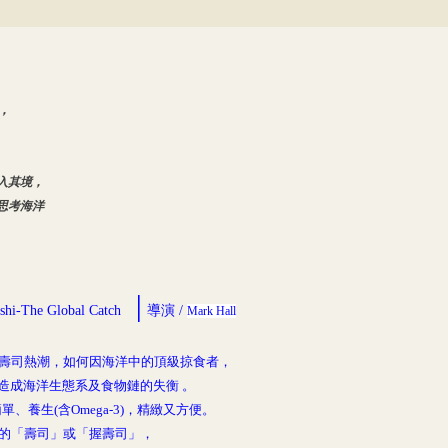
號，
入其境，
思考海洋
│
shi-The Global Catch
導演 /
Mark Hall
壽司熱潮，如何因海洋中的頂級掠食者，
造成海洋生態系及食物鏈的失衡 。
、養生(含Omega-3)，精緻又方便。
的「壽司」或「握壽司」，