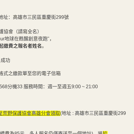
址：高雄市三民區重慶街299號
會（請寫全名）
地球在甦醒創意夜跑"，
起繳費之報名者姓名
。
名成功
格式之繳款單至您的電子信箱
分機33 服務時間：週一至週五9:00 ~ 21:00
至荒野保護協會高雄分會領取
(地址 : 高雄市三民區重慶街299
手續費為85元，多人報名仍僅寄送至一個地址)，將
於