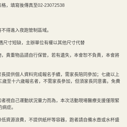
填寫後傳真至02-23072538
將不得進入夜跑管制區域。
如遇尺寸短缺，主辦單位有權以其他尺寸代替
物，貴重物品請自行保管，若有遺失，本會恕不負責，本會將
家長提供個人資料完成報名手續，需家長陪同參加；七歲以上
三歲至十六歲報名者，不需家長參加，但須家長同意書。免費
。
加者視自己運動狀況量力而為，本次活動現場醫療支援僅限緊
的病症。
降低資源浪費，不提供紙杯等容器，跑者請自備水壺或水杯盛