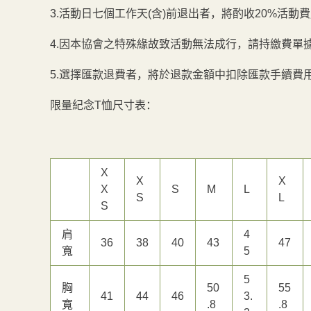
3.活動日七個工作天(含)前退出者，將酌收20%活動
4.因本協會之特殊緣故致活動無法成行，請持繳費單
5.選擇匯款退費者，將於退款金額中扣除匯款手續費
限量紀念T恤尺寸表：
X
X
X
X
S
M
L
S
L
S
肩
4
36
38
40
43
47
寬
5
5
胸
50
55
41
44
46
3.
寬
.8
.8