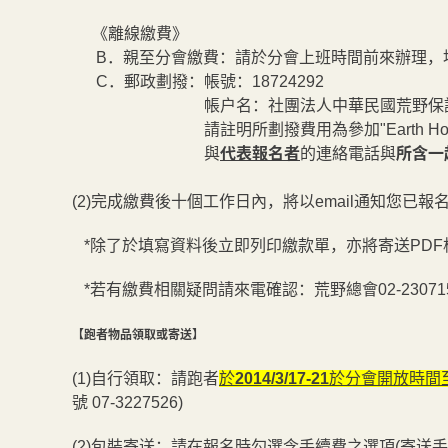
《離線繳費》
B．親至分會繳費：請於分會上班時間前來辦理，地
C．郵政劃撥：帳號：18724292
帳戶名：社團法人中華民國荒野保護協
請註明所劃撥費用為參加"Earth Hour
與
代表報名者
的連絡電話與
所含一
(2)完成繳費後十個工作日內，將以email通知您已報
*除了於填寫資料後立即列印繳款單，亦將寄送PDF
*若有繳費相關疑問請來電確認：荒野總會02-23071568
【跑者物品領取或寄送】
(1)自行領取：請跑者
於
2014/3/17-21
於分會開放時間
號 07-3227526)
(2)包裝寄送：請在報名時勾選含手續費之選項(寄送