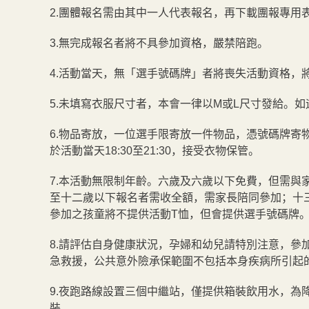
2.團體報名需由其中一人代表報名，再下載團報專用表格，
3.無完成報名者將不具參加資格，嚴禁陪跑。
4.活動當天，無「選手號碼牌」者將喪失活動資格，
5.未填寫衣服尺寸者，本會一律以M或L尺寸發給。
6.物品寄放，一位選手限寄放一件物品，憑號碼牌寄
於活動當天18:30至21:30，接受衣物保管。
7.本活動無限制年齡。六歲及六歲以下免費，但需與
至十二歲以下報名者需收全額，需家長陪同參加；十
參加之孩童將不提供活動T恤，但會提供選手號碼牌
8.請評估自身健康狀況，孕婦和幼兒請特別注意，參
急救援，公共意外險承保範圍不包括本身疾病所引起
9.夜跑路線設置三個中繼站，僅提供箱裝飲用水，為
裝。