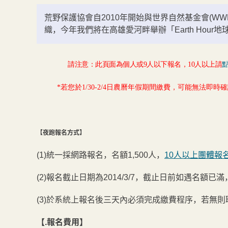
荒野保護協會自2010年開始與世界自然基金會(WWF
織，今年我們將在高雄愛河畔舉辦「Earth Hou
請注意：此
頁面
為個人或9人以下
報名，10人以上請
*若您於1/30-2/4日農曆年假期間繳費，可能無法即時確認
【夜跑報名方式】
(1)統一採網路報名，名額1,500人，
10人以上團體報
(2)報名截止日期為2014/3/7，截止日前如遇名
(3)於系統上報名後三天內必須完成繳費程序，若無
【.報名費用】