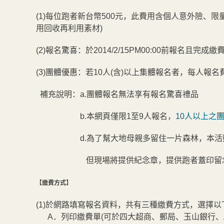
(1)每位跑者新台幣500元，此費用含個人意外險、限
用回收再利用素材)
(2)報名驚喜：於2014/2/15PM00:00前報名
(3)團體優惠：若10人(含)以上集體報名者，每人報名
補充說明：a.團體報名無法享有報名驚喜禮品
b.本網頁僅限1至9人報名，
10人以上之
d.為了幫大地母親多留住一片森林，本活動盡
但現場將提供紀念章，提供跑者蓋印留
【繳費方式】
(1)於網路填寫報名資料，共有三種繳費方式，選擇
A．列印繳費單(可於四大超商、郵局、玉山銀行、A