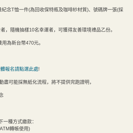
量紀念T恤一件(為回收保特瓶及咖啡紗材質)、號碼牌一張(採
且完成繳費者，隨機抽樣10名幸運者，可獲得友善環境禮品乙份。
費用為新台幣470元。
團體報名請點選此處
!
可能採無紙化流程，將不提供完跑證明，
念
以下一種方式繳款：
TM轉帳使用)