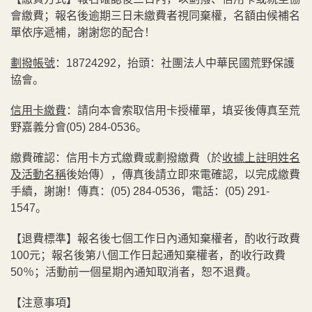
會繳費；報名後逾期三日未繳費者視同棄權，名額由候補名
單依序遞補，謝謝您的配合！
劃撥帳號
：18724292，抬頭：社團法人中華民國荒野保護
協會。
信用卡繳費
：請向本會索取信用卡授權單，填妥後傳真至荒
野嘉義分會(05) 284-0536。
繳費確認：信用卡方式繳費或劃撥繳費（於
收據上註明姓名
及活動名稱
後始傳），傳真後請立即來電確認，以完成繳費
手續，謝謝！傳真：(05) 284-0536，電話：(05) 291-
1547。
【退費標準】報名後七個工作日內通知棄權者，酌收行政費
100元；報名後第八個工作日起通知棄權者，酌收行政費
50％；活動前一個星期內通知取消者，恕不退費。
【注意事項】