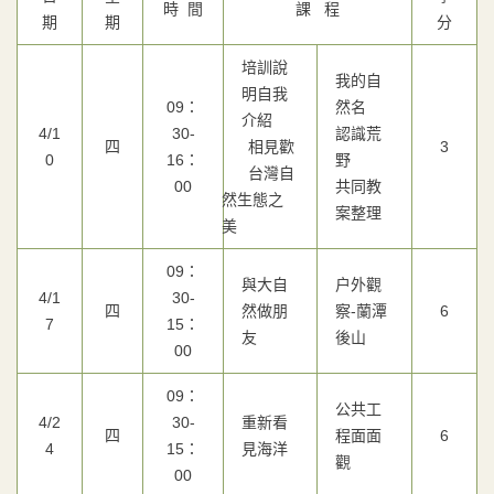
時 間
課 程
期
期
分
培訓說
我的自
明自我
09：
然名
介紹
4/1
30-
認識荒
四
相見歡
3
0
16：
野
台灣自
00
共同教
然生態之
案整理
美
09：
與大自
戶外觀
4/1
30-
四
然做朋
察-蘭潭
6
7
15：
友
後山
00
09：
公共工
4/2
30-
重新看
四
程面面
6
4
15：
見海洋
觀
00