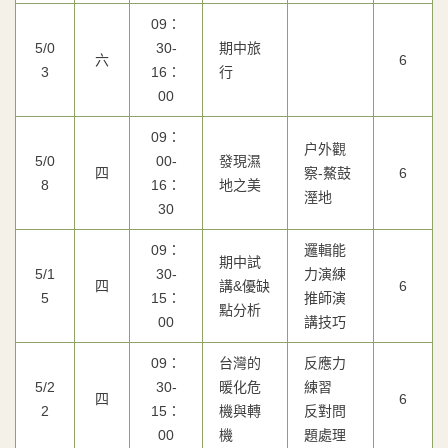
09：
5/0
30-
期中旅
六
6
3
16：
行
00
09：
戶外觀
5/0
00-
發現濕
四
察-鰲鼓
6
8
16：
地之美
溼地
30
09：
邏輯能
期中試
5/1
30-
力演練
四
講&優缺
6
5
15：
推師演
點分析
00
講技巧
09：
台灣的
反應力
5/2
30-
暖化危
練習
四
6
2
15：
機與轉
反對問
00
機
題處理