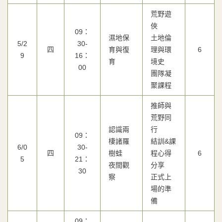
荒野遊
俠
09：
濕地保
土地倫
5/2
30-
四
育與復
理與環
6
9
16：
育
境史
00
團隊凝
聚課程
推師與
荒野同
認識兩
行
09：
棲諸羅
結訓&課
6/0
30-
四
樹蛙
程心得
6
5
21：
夜間觀
分享
30
察
正式上
場的準
備
09：