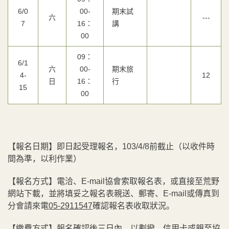
6/0
00-
期末試
六
---
7
16：
講
00
09：
6/1
六
00-
期末旅
4-
12
日
16：
行
15
00
【報名日期】即日起受理報名，103/4/8前截止（以收件時
間為準，以利作業）
【報名方式】電洽、E-mail協會索取報名表，或直接至荒野
網站下載，並將填妥之報名表親送、郵寄、E-mail或傳真到
分會請來電
05-2911547
確認報名表收取狀況。
【繳費方式】報名確認後三日內，以劃撥、信用卡或親至協