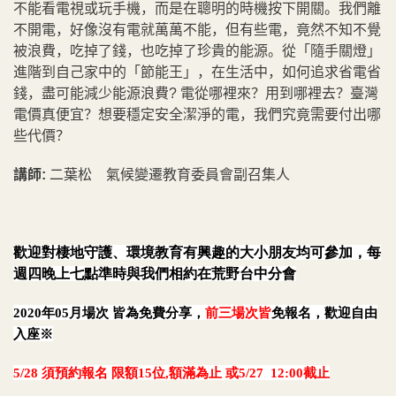
不能看電視或玩手機，而是在聰明的時機按下開關。我們離
不開電，好像沒有電就萬萬不能，但有些電，竟然不知不覺
被浪費，吃掉了錢，也吃掉了珍貴的能源。從「隨手關燈」
進階到自己家中的「節能王」，在生活中，如何追求省電省
錢，盡可能減少能源浪費? 電從哪裡來？用到哪裡去？臺灣
電價真便宜？想要穩定安全潔淨的電，我們究竟需要付出哪
些代價？
講師:
二葉松 氣候變遷教育委員會副召集人
歡迎對棲地守護、環境教育有興趣的大小朋友均可參加，每
週四晚上七點準時與我們相約在荒野台中分會
2020
年05月場次 皆為免費分享，
前三場次皆
免報名，歡迎自由
入座※
5/28
須預約報名 限額15位,額滿為止 或5/27 12:00截止