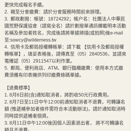
更快完成報名手續。
2. 親至分會繳費：請於分會服務時間前來辦理。
3. 郵政劃撥：帳號：18724292；帳戶名：社團法人中華民
國荒野保護協會（請寫全名）請於劃撥單通訊欄載明本活動
名稱及參加者姓名，完成後請將單據掃描(或拍照)後e-mail
至:sowcy@wilderness.tw
4. 信用卡及郵局授權轉帳單：請下載 【信用卡及郵局授權
轉帳單】，填妥表格後，請傳真至（05）2840536，並請來
電確認（05）2911547以利作業。
5. 郵局、便利商店、ATM、銀行臨櫃繳費：使用本方式繳
費須備有印表機供列印繳費條碼單據。
【退費標準】
1. 8月6日前(含)通知取消者，將酌收50元行政費用。
2. 8月7日至11日中午12:00前通知取消者不退費，可轉讓名
額 (惟遞補參加者條件需符合本活動辦法)，請於通知取消時
同時提供遞補者個資。
3. 8月11日中午12:00後因個人因素退出者， 將不可轉讓名
額且不退費。