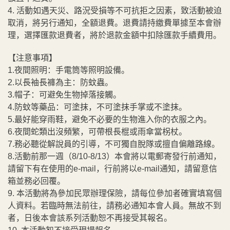
4. 活動如遇天災、路況受損等不可抗拒之因素，致活動被迫
取消，將另行通知，全額退費。退費請持繳費單據至本會辦
理，選擇匯款退費者，將於退款金額中扣除匯款手續費用。
【注意事項】
1.夜間照明：手電筒等照明設備。
2.以長袖長褲為主：防蚊蟲。
3.帽子：可避免生物掉落接觸。
4.防蚊等藥品：可塗抹，不可塗抹手掌或不塗抹。
5.最好能穿雨鞋，避免不必要的生物進入你的衣服之內。
6.夜間蛇類出沒頻繁，可帶根長棍或雨傘當柺杖。
7.務必聽從解說員的引導，不可獨自脫隊或擅自偏離路線。
8.活動前那一週（8/10-8/13）本會將以電郵寄發行前通知，
請留下有在使用的e-mail，行前將以e-mail通知，請留意信
箱並務必回覆。
9. 本活動將為參加民眾辦理保險，請每位參加者確實填寫個
人資料。若臨時無法前往，請務必通知本會人員。無故不到
者，日後本會該系列活動恕不再接受其報名。