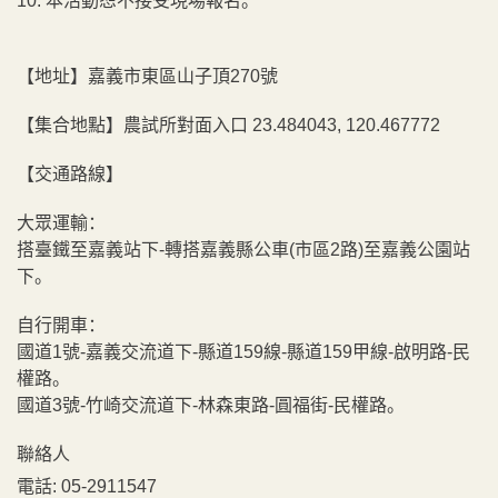
10. 本活動恕不接受現場報名。
【地址】嘉義市東區山子頂270號
【集合地點】農試所對面入口 23.484043, 120.467772
【交通路線】
大眾運輸：
搭臺鐵至嘉義站下-轉搭嘉義縣公車(市區2路)至嘉義公園站
下。
自行開車：
國道1號-嘉義交流道下-縣道159線-縣道159甲線-啟明路-民
權路。
國道3號-竹崎交流道下-林森東路-圓福街-民權路。
聯絡人
電話:
05-2911547