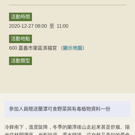
活動時間
2020-12-27 08:00
至
11:00
活動地點
600
嘉義市
東區
濟福宮
（
顯示地圖
）
活動類型
參加人員贈送蘭潭可食野菜與有毒植物資料一份
冷鋒南下，溫度陡降，冬季的蘭潭後山走起來甚是舒服。陽
光從林間灑落，光影扶疏，潭水靜謐，這自然又美好的景色