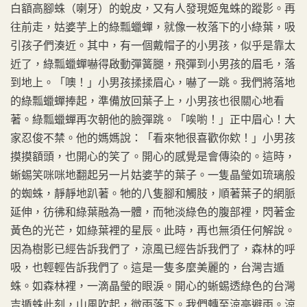
白額高腳蛛（喇牙）的蛻皮，又有人發現姬鬼蛛的蹤影。再
往前走，姑婆芋上的綠瓢蠟蟬，就像一枚落下的小綠葉，吸
引孩子們湊近。其中，有一個戴帽子的小男孩，似乎是靠太
近了，綠瓢蠟蟬嚇得啟動彈簧腿，飛彈到小男孩的眉毛，落
到地上。「噢！」小男孩揉揉眉心，嚇了一跳。我們將落地
的綠瓢蠟蟬捧起，準備放回葉子上，小男孩也很關心地看
著。綠瓢蠟蟬再次朝他的臉彈跳。「唉喲！」正中眉心！大
家忍俊不禁。他的媽媽說：「看來牠很喜歡你欸！」小男孩
摸摸額頭，也開心的笑了。開心的感覺是會傳染的。這時，
蜥蜴笑咪咪地翻起另一片姑婆芋的葉子。一隻晶瑩如琉璃般
的蜘蛛，靜靜地趴著。牠的八隻腳和觸肢，順著葉子的網脈
延伸，彷彿和綠葉融為一體，而牠淡綠色的腹部裡，閃著金
黃色的光芒，如綠葉裡的星辰。此時，再也無須任何解說。
因為樹影已經告訴我們了，涼風已經告訴我們了，森林的呼
吸，也輕輕告訴我們了。這是一隻多麼美麗的，台灣吉遁
蛛。如森林裡，一滴晶瑩的眼淚。開心的蜥蜴透綠色的台灣
吉遁蛛此刻，山風吹起，微雨落下。我們轉至涼亭避雨。涼