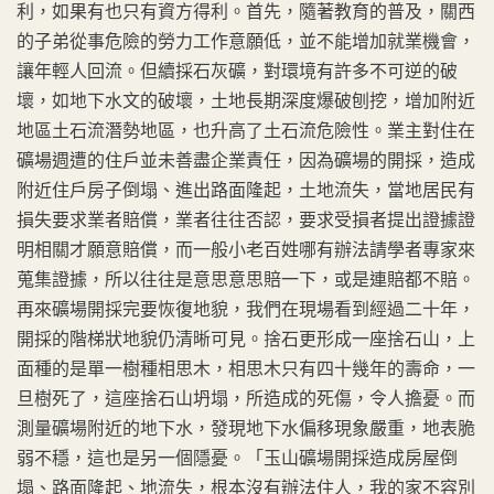
利，如果有也只有資方得利。首先，隨著教育的普及，關西
的子弟從事危險的勞力工作意願低，並不能增加就業機會，
讓年輕人回流。但續採石灰礦，對環境有許多不可逆的破
壞，如地下水文的破壞，土地長期深度爆破刨挖，增加附近
地區土石流潛勢地區，也升高了土石流危險性。業主對住在
礦場週遭的住戶並未善盡企業責任，因為礦場的開採，造成
附近住戶房子倒塌、進出路面隆起，土地流失，當地居民有
損失要求業者賠償，業者往往否認，要求受損者提出證據證
明相關才願意賠償，而一般小老百姓哪有辦法請學者專家來
蒐集證據，所以往往是意思意思賠一下，或是連賠都不賠。
再來礦場開採完要恢復地貌，我們在現場看到經過二十年，
開採的階梯狀地貌仍清晰可見。捨石更形成一座捨石山，上
面種的是單一樹種相思木，相思木只有四十幾年的壽命，一
旦樹死了，這座捨石山坍塌，所造成的死傷，令人擔憂。而
測量礦場附近的地下水，發現地下水偏移現象嚴重，地表脆
弱不穩，這也是另一個隱憂。「玉山礦場開採造成房屋倒
塌、路面隆起、地流失，根本沒有辦法住人，我的家不容別