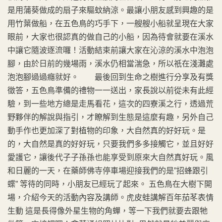
是用蒲葵做成的扇子來驅蚊納涼。最讓小朋友感到興趣的是
用竹葉做船，在五色鳥的巧手下，一艘艘小船就呈現在大家
眼前，大家也很認真的做自己的小船，因為待會就要在溪水
中讓它隨波逐流囉！活動結束前讓大家在沁涼的溪水中泡泡
腳，由於日前的幾場雨，溪水仍相當湍急，所以祇在淺灘處
泡泡腳過過癮就好。 最後回到生命之樹進行分享及有獎
徵答，五色鳥準備的禮物一一送出，家長說以前從未有此經
驗，到一些地方總是走馬看花，這次的四寮溪之行，透過荒
野夥伴的解說與指引，才瞭解到生態是這麼有趣，另外自己
動手作也更加深了對植物的印象，大自然真的好好玩。是
的，大自然是真的好好玩，只要我們多多接觸它，並且好好
愛護它，讓後代子子孫孫也能享受到原來大自然真好玩。風
和日麗的一天，在藥師佛寺停車場迎接我們的是”招蜂跟引
蝶” 等待的同時，小朋友已經玩了起來。 五色鳥在大樹下開
場，介紹今天的活動內容及講師。虎皮蛙講解百年茄苳表情
生動 這是長得像外星生物的角蟬，等一下我們就要去跟牠