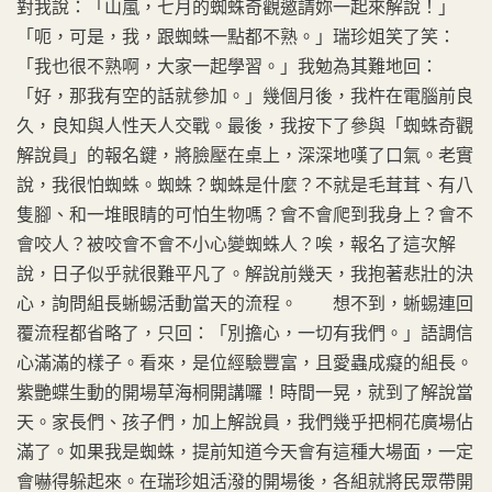
對我說：「山嵐，七月的蜘蛛奇觀邀請妳一起來解說！」
「呃，可是，我，跟蜘蛛一點都不熟。」瑞珍姐笑了笑：
「我也很不熟啊，大家一起學習。」我勉為其難地回：
「好，那我有空的話就參加。」幾個月後，我杵在電腦前良
久，良知與人性天人交戰。最後，我按下了參與「蜘蛛奇觀
解說員」的報名鍵，將臉壓在桌上，深深地嘆了口氣。老實
說，我很怕蜘蛛。蜘蛛？蜘蛛是什麼？不就是毛茸茸、有八
隻腳、和一堆眼睛的可怕生物嗎？會不會爬到我身上？會不
會咬人？被咬會不會不小心變蜘蛛人？唉，報名了這次解
說，日子似乎就很難平凡了。解說前幾天，我抱著悲壯的決
心，詢問組長蜥蜴活動當天的流程。 想不到，蜥蜴連回
覆流程都省略了，只回：「別擔心，一切有我們。」語調信
心滿滿的樣子。看來，是位經驗豐富，且愛蟲成癡的組長。
紫艷蝶生動的開場草海桐開講囉！時間一晃，就到了解說當
天。家長們、孩子們，加上解說員，我們幾乎把桐花廣場佔
滿了。如果我是蜘蛛，提前知道今天會有這種大場面，一定
會嚇得躲起來。在瑞珍姐活潑的開場後，各組就將民眾帶開