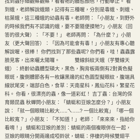
找到蟲仔細觀察觀察，看看牠的體態顏色，行動舉止。 看
到蛾，老師解說蛾類，記得有三種喔，分別是毒蛾、刺蛾、
枯葉蛾，這三種蛾的幼蟲有毒。老師問：「小朋友，到野外
的時候我們有不認識的蛾，要不要隨便摸牠?」小朋友（回
答的很大聲）：「不要！」 老師再問：「為什麼？」小朋
友（更大聲回答）：「因為可能會有毒！」小朋友有專心聽
解說喔，很棒！ 你們找到了那些蟲呢? 你們看，哇！蟲蟲露
臉見客，出來曬太陽囉。 雙線斜紋天蛾（芋雙線天
蛾）：終齡幼蟲體型碩大，黑色，胸背板兩側有2對黃色擬
眼斑，腹側體節各有一枚鑲黑邊的紅色圓型擬眼紋，腹端具
線狀尾突，端部白色，食草：天南星科，鳳仙花科，繁星花
科。 你看，很漂亮的蟲，像一道彩虹！ 吉丁蟲：台灣的保
育類昆蟲 秋蟬問小朋友：「蜻蜓和豆娘怎麼分？」小朋友
說：「就一個眼睛比較大…..ㄟ…..? 一個比較寬」「哪一個
比較寬？」小朋友：「不知道！」老師：「來來來，指給你
看唷！」 蜻蜓和豆娘的差別：蜻蜓的兩個複眼併在一起，
豆娘的眼睛分開兩邊成啞鈴狀，蜻蜓：停棲的時候雙翅平