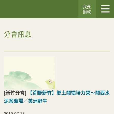
我要
捐款
分會訊息
[新竹分會]
【荒野新竹】鄉土關懷培力營～關西水
泥案礦場／美洲野牛
2019-07-13