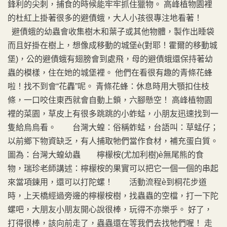
鋒利的尖刺，捕食的時候能牢牢抓住獵物。 高峰植物園裡
的杜紅上掛著很多的避債蛾，大人小孩很專注地看著！
避債蛾的幼蟲會收集樹木和葉子或其他物體，製作出睡袋
而且好掛在樹上，想像成移動的城堡è(對耶！霍爾的移動城
堡)，公的避債蛾有翅膀會到處飛，母的避債蛾還保持著幼
蟲的模樣，住在她的城堡裡。 他們在看很有趣的青條花蜂
啦！找不到會“花轟”呢。 青條花蜂：休息時用大顎扣住枝
條，一口咬住東西就會自動上鎖，六腳懸空！ 高峰植物園
裡的菜園，草皮上有很多跳跳的小蚱蜢，小朋友迅速找到一
隻給烏烏看。 台灣大蝗：俗稱蚱蜢，台語叫：草蜢仔；
以前鄉下物資缺乏，有人捕取牠們當作食材，補充蛋白質。
圖為：台灣大蝗幼蟲 檸檬桉(尤加利樹)è無尾熊的食
物，瑞珍老師講述：檸檬桉的果實可以把它一個一個的串起
來當項鍊用，還可以打陀螺！ 活動流程è到桐花步道
時，上天橋經過旁邊的檸檬桉樹，找蟲蟲的空檔，打一下陀
螺吧，大朋友小朋友開心說很棒，玩得不亦樂乎。 好了，
打得很棒，該向前走了，蟲蟲還在等我們去找牠們喔！ 走