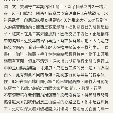
圖／文：美洲野牛本期內容1.關西，除了仙草之外2.一路走
來，反玉山礦場：關西社區發展協會理事長3.在地觀光，水
岸馬武督：印尼風味餐＆相見歡4.天外飛來大石5.從看見他
人的痛苦開始前言關西是客家聚落，提到關西首先想到是仙
草、紅茶。在北二高未開通前，因為交通不方便，更是偏鄉
中的偏鄉。近幾年的舊街再造，有許多有趣活動，因而造訪
過幾次關西，看到一些年輕人在這裡過著不一樣的生活。舊
書店、咖啡、陶藝、手作林林總總都頗具特色。對玉山礦場
議題有耳聞，但並不清楚，這次培力期初旅行來關心進行式
中的玉山礦場議題，才知道，只在台三線的另一邊，同為關
西人，竟有如此不同的命運。期初旅行花絮典型的夏季氣
候，9:30在關西錦山國小集合時已豔陽高照，訊竹大哥開場
以廖本全老師定義的培力跟大家互勉:關心、救贖、行動，
不要讓環境在我們面前崩毀而什麼都沒有做。接著關西發展
協會羅大哥跟我們談反玉山礦場的心路歷程，他本是亞泥員
工，更可以深入看到礦場開採對環境、當地居民百害而無一