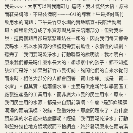
我是○○○，大家可以叫我雨鞋!」這時，我才恍然大悟，原來
雨鞋是講師，不是裝備啊~~~~~6/1的課程上午是探討新竹
飲用水的問題；下午是竹東水圳的實地踏查+長陪活動場
堪。課程雖然分成了水資源與兒童長陪兩部分，但對我來
說，這兩個題目卻是緊緊連結在一起的，因為我們每天都需
要喝水，所以水資源的保護更需要前瞻性、永續性的規劃。
聽完了「我們要喝乾淨水」行動聯盟的說明後，我才明白，
原來我們都是喝什麼水長大的，想想家中的孩子，都不知道
該如何是好。如果對新竹市民街訪，詢問他們的自來水從何
而來時，相信大部分的人都會回答「寶山水庫」或是「寶二
水庫」。但其實，這兩個水庫，主要是供應新竹科學園區工
廠製造產品的工業用水，而非廣大市民的民生用水。原來，
我們民生用的水源，都是來自頭前溪啊。什麼!?是那條髒髒
濁濁的頭前溪嗎？沒錯，整叢好好。那麼問題來了，為什麼
頭前溪的水看起來這麼髒呢？經過「我們要喝乾淨水」行動
聯盟好幾位地方媽媽鍥而不捨調查，終於發現原來在頭前溪