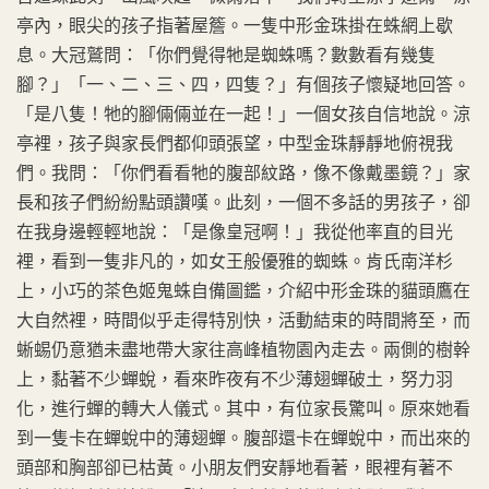
亭內，眼尖的孩子指著屋簷。一隻中形金珠掛在蛛網上歇
息。大冠鷲問：「你們覺得牠是蜘蛛嗎？數數看有幾隻
腳？」「一、二、三、四，四隻？」有個孩子懷疑地回答。
「是八隻！牠的腳倆倆並在一起！」一個女孩自信地說。涼
亭裡，孩子與家長們都仰頭張望，中型金珠靜靜地俯視我
們。我問：「你們看看牠的腹部紋路，像不像戴墨鏡？」家
長和孩子們紛紛點頭讚嘆。此刻，一個不多話的男孩子，卻
在我身邊輕輕地說：「是像皇冠啊！」我從他率直的目光
裡，看到一隻非凡的，如女王般優雅的蜘蛛。肯氏南洋杉
上，小巧的茶色姬鬼蛛自備圖鑑，介紹中形金珠的貓頭鷹在
大自然裡，時間似乎走得特別快，活動結束的時間將至，而
蜥蜴仍意猶未盡地帶大家往高峰植物園內走去。兩側的樹幹
上，黏著不少蟬蛻，看來昨夜有不少薄翅蟬破土，努力羽
化，進行蟬的轉大人儀式。其中，有位家長驚叫。原來她看
到一隻卡在蟬蛻中的薄翅蟬。腹部還卡在蟬蛻中，而出來的
頭部和胸部卻已枯黃。小朋友們安靜地看著，眼裡有著不