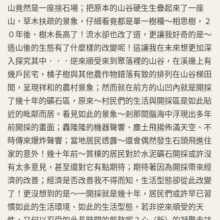
山竟然是一座捨石場；把原本的山谷硬生生疊起來了一座
山，草木扶疏的景象，仔細看竟都是單一樹種～相思樹，２
０年後、樹木長高了！流水卻也改了道，更讓我好奇的是～
造山後的生態有了什麼樣的改變呢！這讓我在未來想更加深
入探究其中．．．逆來順受來到聚落裡的山谷，在溪邊上有
幾戶民宅，橘子樹與其他農作物錯落有致的排列在山谷梯田
間，呈現祥和的農村景象；然而就在前方的山凹內就是開採
了幾十年的礦石區，原來～村民們的生活與開採區是如此貼
近的毗鄰而居。看見如此的景象～剎那間腦海中浮現出多年
前開採的畫面；轟隆隆的機器聲響、塵土飛揚佈滿天空、不
時傳來爆炸聲響；當地居民透露～還會偶然發生石頭飛進住
家的意外！幾十年前～質樸的居民對於水泥礦石開採或許沒
有太多意見，甚至還對它有點期待；期待著因為開採帶來經
濟的改善；經濟是否改善我不得而知，生活型態卻從此改變
了！更沒想到的是～一開採就是幾十年，居民們或許早已習
慣如此的生活環境、如此的生活型態，若非逆來順受的天