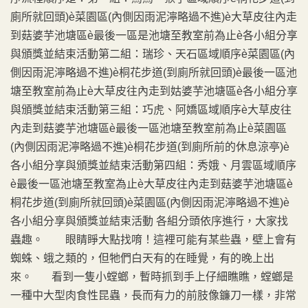
廁所就回頭)è菜園區(內側因雨泥濘略過不進)è大草皮往內走
到菇婆芋池塘區è最後一區是池塘至教室前為止è各小組分享
與頒獎並結束活動第二組：瑞珍、天石區域順序è菜園區(內
側因雨泥濘略過不進)è桐花步道(到廁所就回頭)è最後一區池
塘至教室前為止è大草皮往內走到姑婆芋池塘區è各小組分享
與頒獎並結束活動第三組：巧虎、阿嬌區域順序è大草皮往
內走到菇婆芋池塘區è最後一區池塘至教室前為止è菜園區
(內側因雨泥濘略過不進)è桐花步道(到廁所前的休息涼亭)è
各小組分享與頒獎並結束活動第四組：秀娥、月雲區域順序
è最後一區池塘至教室為止è大草皮往內走到菇婆芋池塘區è
桐花步道(到廁所就回頭)è菜園區(內側因雨泥濘略過不進)è
各小組分享與頒獎並結束活動 各組分頭依序進行，大家找
蟲趣。 眼睛睜大點找唷！這裡可能有某些蟲，壁上會有
蜘蛛、蛾之類的，但牠們白天有的在睡覺，有的晚上出
來。 看到一隻小螳螂，暫時抓到手上仔細瞧瞧，螳螂是
一種中大型肉食性昆蟲，長而有力的前肢像鐮刀一樣，非常