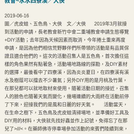
教會~水水四寮溪／大俠
2019-06-16
圖／虎皮蛙、五色鳥、大俠 文／大俠 2019年3月就接
到活動的申請，長老教會新竹中會二重埔教會申請生態導覽
+DIY活動；去年因為天候因素而取消，今年捲土重來再度
申請，是因為他們相信荒野夥伴們所帶領的活動是有品質保
證且適合他們的。這次的活動召集人是五色鳥，首次擔任這
樣的角色果然有點著急，活動場地路線的探勘，及DIY素材
的選擇，最後看中了四寮溪，因為炎炎夏日，在四寮溪有溪
水及樹蔭可以擋去不少暑氣；另外DIY用的是月桃及竹葉，
在那兒都可以就地取材來使用。隨著活動日期的接近，召集
人的臉色也隨著天氣而變化，幾場連續的大雨終在活動前停
了下來，迎接我們的是風和日麗的好天氣。 活動當天，
在生命之樹下，五色鳥及虎皮蛙清掃場地，並準備好工具及
DIY用的材料，大俠就先找好蟲並作上記號，免得忘了在那
兒了>///<。在藥師佛寺停車場參加活動的來賓們陸續到來，