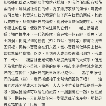
知道蜂能幫助人類的農作物傳花授粉，但我們僅知道有採花
蜜的蜂，是群居社會性的蜂，為了維持家族的運作，每隻蜂
各司其職，其實這些蜂的種類僅佔了所有蜂種的兩成，其餘
八成的蜂，都是獨居蜂的類型，獨居蜂喜歡低調的生活，獨
來獨往的性格，使我們不常注意到它們。 老古接著說
道：獨居蜂生產下一代的時候，會尋找一個石縫、牆角、泥
土鑽洞，把捕捉到的獵物（如：蚱蜢、蜘蛛等）麻痺之後帶
回洞裡，再將小寶寶產在洞穴裡，當小寶寶孵化時馬上就有
媽媽準備的食物可以吃，直到長大成蟲後再鑽出洞穴，形成
下一代～ 獨居蜂更是幫助人類農業經濟的大幫手，但是
因為我們對它不重視、農藥的使用、都市水泥叢林減少獨居
蜂的生存條件，獨居蜂的數量逐漸地減少… 為了重振他
們的雄風（蜂），我們捲起袖子來幫他們蓋房子吧！ 油
羅老屋瞬間變成木工製造所，大人小孩忙著將竹筒鋸成一段
段，變成獨居蜂可以居住的旅館，一捆捆綁在一起，放在屋
簷下，期待有一天能幫助任何一隻獨居蜂前來產卵，那就是
最幸福的事了！民眾回饋