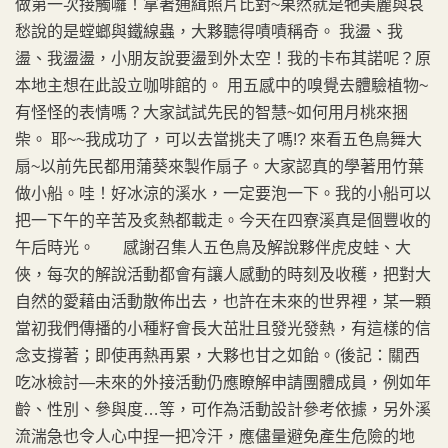
做第一次接觸囉！拿著通緝照片比對~果然就是牠美麗與哀
愁說的是螳螂與鐵線蟲，大夥聽得嘖嘖稱奇。 我盪、我
盪、我盪盪，小朋友說要盪到外太空！我的卡布其諾呢？原
本地主想在此設立咖啡館的。 用五感中的嗅覺去體驗植物~
有怪怪的表情嗎？大家試試先民的智慧~如何用月桃來捆
柴。 耶~~我成功了，可以去當挑夫了嗎!? 來看五色鳥舞大
扇~以前先民都用蒲葵來製作扇子。大家認真的學著用竹葉
做小船。哇！好冰涼的溪水，一定要泡一下。我的小船可以
把一下午的辛苦及炙熱都載走。今天在四寮溪真是個豐收的
午后時光。 感謝召集人五色鳥及解說夥伴虎皮蛙、大
俠，每次的解說活動都會有讓人感動的時刻及收穫，把對大
自然的愛藉由活動散佈出去，也許在未來的世界裡，某一顆
當初我們傳播的小種籽會長大茁壯且發光發熱，有這樣的信
念支撐著；即使再熱再累，大夥也甘之如飴。(後記：關西
吃冰檢討—未來的外接活動仍應瞭解申請團體成員，例如年
齡、性別、參與度…等，可作為活動設計參考依據，另外溪
流湍急也令人心中捏一把冷汗，應儘量避免產生危險的地