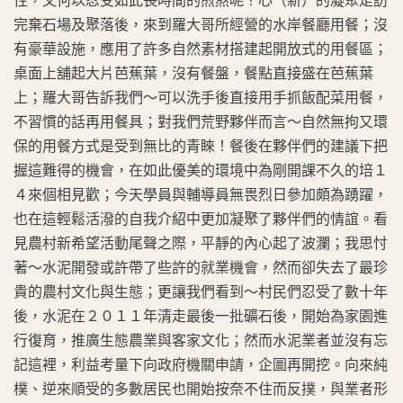
性，又何以忍受如此長時間的煎熬呢？心（新）的凝聚走訪
完棄石場及聚落後，來到羅大哥所經營的水岸餐廳用餐；沒
有豪華設施，應用了許多自然素材搭建起開放式的用餐區；
桌面上舖起大片芭蕉葉，沒有餐盤，餐點直接盛在芭蕉葉
上；羅大哥告訴我們～可以洗手後直接用手抓飯配菜用餐，
不習慣的話再用餐具；對我們荒野夥伴而言～自然無拘又環
保的用餐方式是受到無比的青睞！餐後在夥伴們的建議下把
握這難得的機會，在如此優美的環境中為剛開課不久的培１
４來個相見歡；今天學員與輔導員無畏烈日參加頗為踴躍，
也在這輕鬆活潑的自我介紹中更加凝聚了夥伴們的情誼。看
見農村新希望活動尾聲之際，平靜的內心起了波瀾；我思忖
著～水泥開發或許帶了些許的就業機會，然而卻失去了最珍
貴的農村文化與生態；更讓我們看到～村民們忍受了數十年
後，水泥在２０１１年清走最後一批礦石後，開始為家園進
行復育，推廣生態農業與客家文化；然而水泥業者並沒有忘
記這裡，利益考量下向政府機關申請，企圖再開挖。向來純
樸、逆來順受的多數居民也開始按奈不住而反撲，與業者形