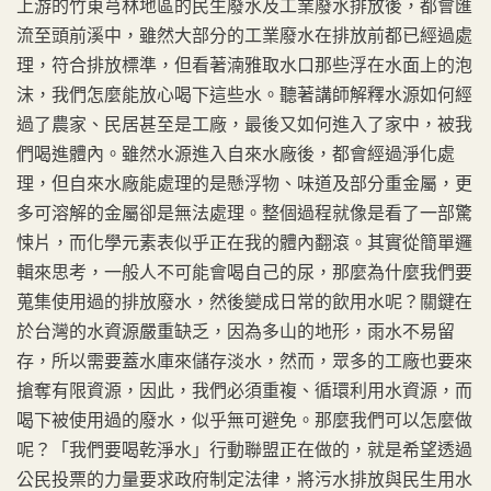
上游的竹東芎林地區的民生廢水及工業廢水排放後，都會匯
流至頭前溪中，雖然大部分的工業廢水在排放前都已經過處
理，符合排放標準，但看著湳雅取水口那些浮在水面上的泡
沫，我們怎麼能放心喝下這些水。聽著講師解釋水源如何經
過了農家、民居甚至是工廠，最後又如何進入了家中，被我
們喝進體內。雖然水源進入自來水廠後，都會經過淨化處
理，但自來水廠能處理的是懸浮物、味道及部分重金屬，更
多可溶解的金屬卻是無法處理。整個過程就像是看了一部驚
悚片，而化學元素表似乎正在我的體內翻滾。其實從簡單邏
輯來思考，一般人不可能會喝自己的尿，那麼為什麼我們要
蒐集使用過的排放廢水，然後變成日常的飲用水呢？關鍵在
於台灣的水資源嚴重缺乏，因為多山的地形，雨水不易留
存，所以需要蓋水庫來儲存淡水，然而，眾多的工廠也要來
搶奪有限資源，因此，我們必須重複、循環利用水資源，而
喝下被使用過的廢水，似乎無可避免。那麼我們可以怎麼做
呢？「我們要喝乾淨水」行動聯盟正在做的，就是希望透過
公民投票的力量要求政府制定法律，將污水排放與民生用水