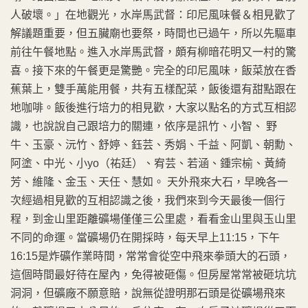
人破壞。」在地觀光，水岸馬武督：印尼風味餐＆相見歡了
解議題重要，但五臟廟也要祭，時間也已過午，所以先驅車
前往午餐地點。進入水岸馬武督，頗有柳暗花明又一村的驚
喜。接下來的午餐更是驚艷。完全的印尼風味，飯菜放在香
蕉葉上，雙手萬能用餐，共有五樣配菜，飯後還有甜點跟在
地咖啡。飯後進行培力的相見歡，大家以點名的方式互相認
識，也說說自己跟培力的關連，依序是訊竹、小智、 野
牛、玉豪、沅竹、舒婷、鈺芸、秀娟、千益、阿凱、朝勳、
阿塗、中光、小yo（祐廷）、宥芸、若涵、鍾宗榆、黃綺
芳、維隆、金玉、天任、慧如。 天外飛來大石，早晚各一
次經過相見歡的互相認識之後，我們來到今天最後一個行
程，到金山里距離礦場僅僅三公里處，看看金山里與玉山里
不同的命運。當礦場仍在開採時，每天早上11:15，下午
16:15是炸礦作業時間，常常會從空中飛來拳頭大的石頭，
這個時間最好待在屋內，免得被砸傷。但房屋常常被砸坑坑
洞洞，但礦廠不願意賠，說無從證明那石頭是從礦場飛來