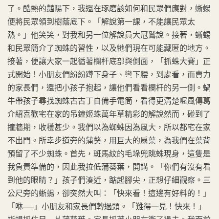
了。酷熱的豔陽下，我還在琢磨該如何和民眾們應對，蜥蜴
便將民眾領到樹蔭底下。「解說第一課，不能讓民眾太
熱。」他笑笑，對我和另一位解說員大冠鷲說。接著，蜥蜴
和民眾簡介了蜘蛛的習性，以及牠們現在可能藏匿的地方。
接著，便讓大家一起循著欄杆底部與側面，「抓蛛大賽」正
式開始！小朋友們紛紛蹲下身子、彎下腰，到處看，而賣力
的家長們，還把小孩子抱起，讓他們看看欄杆的另一側。蝸
牛帶孩子尋找蜘蛛古古丁自備手電筒，看得更清楚喔風傳葛
介紹喜歡宅在家的吊鐘姬蛛萬年草精彩的解說然而，碰到了
撞牆期，收穫甚少。我們以為蜘蛛因為風大，所以都宅在家
不出門。所幸步道旁的蒲葵，用巨大的扇葉，為我們在葉背
預留了不少蜘蛛。首先，斑馬紋的毛垛兜跳蛛現身，這隻是
我負責準備的，因此我拉低蒲葵葉，開講。「你們有沒有看
到他的眼睛？」孩子們湊近，踮起腳尖，正想仔細觀察。三
公尺旁的蜥蜴，卻突然大叫：「快來看！這邊有好料的！」
「咻──」小朋友和家長們轉過頭。「難得一見！快來！」