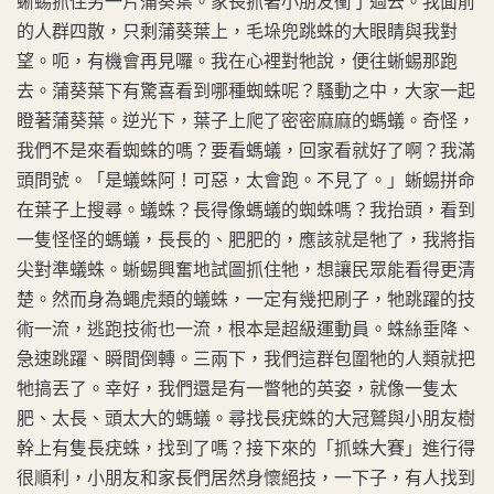
蜥蜴抓住另一片蒲葵葉。家長抓著小朋友衝了過去。我面前
的人群四散，只剩蒲葵葉上，毛垛兜跳蛛的大眼睛與我對
望。呃，有機會再見囉。我在心裡對牠說，便往蜥蜴那跑
去。蒲葵葉下有驚喜看到哪種蜘蛛呢？騷動之中，大家一起
瞪著蒲葵葉。逆光下，葉子上爬了密密麻麻的螞蟻。奇怪，
我們不是來看蜘蛛的嗎？要看螞蟻，回家看就好了啊？我滿
頭問號。「是蟻蛛阿！可惡，太會跑。不見了。」蜥蜴拼命
在葉子上搜尋。蟻蛛？長得像螞蟻的蜘蛛嗎？我抬頭，看到
一隻怪怪的螞蟻，長長的、肥肥的，應該就是牠了，我將指
尖對準蟻蛛。蜥蜴興奮地試圖抓住牠，想讓民眾能看得更清
楚。然而身為蠅虎類的蟻蛛，一定有幾把刷子，牠跳躍的技
術一流，逃跑技術也一流，根本是超級運動員。蛛絲垂降、
急速跳躍、瞬間倒轉。三兩下，我們這群包圍牠的人類就把
牠搞丟了。幸好，我們還是有一瞥牠的英姿，就像一隻太
肥、太長、頭太大的螞蟻。尋找長疣蛛的大冠鷲與小朋友樹
幹上有隻長疣蛛，找到了嗎？接下來的「抓蛛大賽」進行得
很順利，小朋友和家長們居然身懷絕技，一下子，有人找到