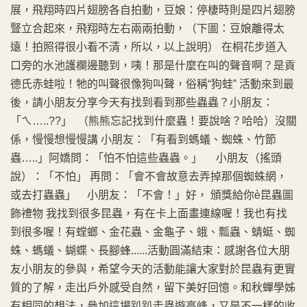
展，飛翔時四片翅膀各自拍動，豆娘：停棲時則是四片翅膀
豎立合起來，飛翔時左右兩兩拍動，（下圖：豆娘離得太
遠！拍照得很小看不清，所以，以上說明） 在桐花步道入
口旁的水池護欄邊聽到，咦！那是什麼在叫的聲音啊？是貢
德氏赤蛙啦！牠的叫聲很像狗叫聲，俗稱“狗蛙” 活動來到最
後，請小朋友分享今天有找到看到那些蟲蟲？小朋友：
「ㄟ…..??」 （熊熊忘記找到什麼蟲！要說啥？哈哈）沒關
係，慢慢想慢慢講 小朋友：「有看到螞蟻、蜘蛛、竹節
蟲…..」阿嬌問：「怕不怕這些蟲蟲。」 小朋友（搖頭
說）：「不怕」 再問：「會不會故意去弄掉那個蜘蛛網，
或去打蟲蟲」 小朋友：「不會！」好， 頒獎給你è昆蟲圖
飾禮物 我找到很多昆蟲，有在卡上面畫連線喔！我也有找
到很多喔！有螳螂、金花蟲、金龜子、蛾、瓢蟲、蜻蜓、蜘
蛛、螞蟻、蝴蝶、長腳蜂......活動圓滿結束：感謝各位大朋
友小朋友的參與，希望今天的活動能讓大家對於昆蟲有更實
質的了解，走出戶外感受自然，留下美好回憶。和秋蟬學姊
有相同的想法，參加這場趴趴走蟲遊高峰，又是不一樣的收