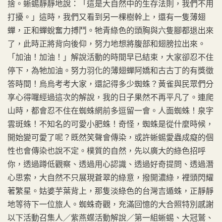
捨。蜥蜴靜靜地說：「這是大自然中的生存法則，我們不用
打擾。」這時，我們又看到另一棵樹幹上，還有一隻薄翅
蟬，正和蟬蛻奮力搏鬥。牠青綠色的頭胸與六隻腳都退出來
了，此時正將背向後仰，努力地想將腹部和翅膀拉出來。
「加油！加油！」解說活動的時間早已結束，大家卻忍不住
停下，為牠加油。努力羽化的薄翅蟬阿嬌和古古丁的有獎徵
答時間！烏烏考考大家，還記得多少蜘蛛？黃雀與民眾們分
享心得囉經過這次的解說，我的日子果然不再平凡了。連爬
山時，都會忍不住在蜘蛛網前多逗留一會。人面蜘蛛！泉字
雲斑蛛！不知名的可愛小肥蛛！奇怪，蜘蛛是從什麼時候，
開始變可愛了呢？既然笑聲會傳染，或許蜥蜴愛蟲成癡的個
性也會傳染也說不定。樸質的自然，先以廣大的綠色招呼
你，透過蹲低觀察、透過用心認識、透過好奇提問、透過潛
心思索，大自然不只展現蒼翠的綠意，撥開濃綠，裡頭閃耀
著繁星。姑婆芋葉背上，那隻淡綠色的台灣吉遁蛛，正靜靜
地等待下一位旅人。蜘蛛奇觀，充滿回憶的大合照特別感謝
以下活動召集人／紫燕蝶活動解說／第一組蜥蜴、大冠鷲、