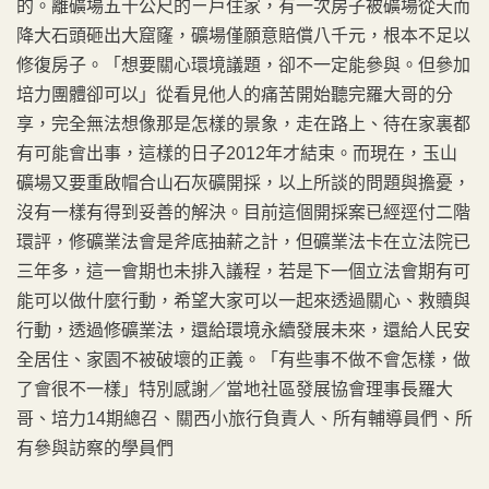
的。離礦場五十公尺的ㄧ戶住家，有一次房子被礦場從天而
降大石頭砸出大窟窿，礦場僅願意賠償八千元，根本不足以
修復房子。「想要關心環境議題，卻不一定能參與。但參加
培力團體卻可以」從看見他人的痛苦開始聽完羅大哥的分
享，完全無法想像那是怎樣的景象，走在路上、待在家裏都
有可能會出事，這樣的日子2012年才結束。而現在，玉山
礦場又要重啟帽合山石灰礦開採，以上所談的問題與擔憂，
沒有一樣有得到妥善的解決。目前這個開採案已經逕付二階
環評，修礦業法會是斧底抽薪之計，但礦業法卡在立法院已
三年多，這一會期也未排入議程，若是下一個立法會期有可
能可以做什麼行動，希望大家可以一起來透過關心、救贖與
行動，透過修礦業法，還給環境永續發展未來，還給人民安
全居住、家園不被破壞的正義。「有些事不做不會怎樣，做
了會很不一樣」特別感謝／當地社區發展協會理事長羅大
哥、培力14期總召、關西小旅行負責人、所有輔導員們、所
有參與訪察的學員們