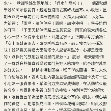
水”。」秋蟬學姊樂觀地說：「遇水則發啦！」 期間秋蟬
學姊和阿嬌很認真，趁短暫沒雨去高峰找蟲有小小收穫，星
期五終勘一早前往高峰植物園路上又是大雨連盆！ 大家集
力祈禱：「雨啊，請停停吧！雨啊，請停停吧！」學長姐們
的叮嚀：「下雨天夥伴們路上注意安全，雨真的很大請各位
小心一點，記得穿雨鞋喔，到處泥寧。」正向思考打油語：
「穿上雨鞋踩雨去，霹靂啪啦真有趣，雨天找蟲另一種滋
味！雖然幾天持續大雨氣候令人感覺有點冷，心卻是暖暖
的，夥伴們的鼓勵就是能量的泉源。」 感恩！老天爺看到
了一群善良熱情真誠樂觀奮鬥荒野人的精神，給予晴空萬里
的好天氣。 趴趴走活動開始，猴子學姊開場，召集人水
牛介紹解說員，說明活動內容並且發蟲蟲辨識圖卡及每一位
小朋友一張賓果卡，希望努力找蟲完成連線，在活動結束最
後分享，可得到水牛親自製作的禮物。 特別客製化給解說
員，及昆蟲圖吊飾給參與完成賓果且分享的小朋友，精心製
作的禮物。活動編製成四組，四個區域輪流解說，組員及排
序流程順序是：第一組：烏烏、猴子區域順序è桐花步道(到