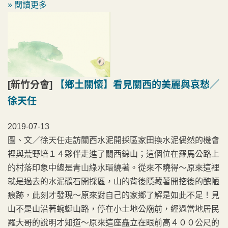
» 閱讀更多
[新竹分會]
【鄉土關懷】看見關西的美麗與哀愁／
徐天任
2019-07-13
圖、文／徐天任走訪關西水泥開採區家田換水泥偶然的機會
裡與荒野培１４夥伴走進了關西錦山；這個位在羅馬公路上
的村落印象中總是青山綠水環繞著。從來不曉得～原來這裡
就是過去的水泥礦石開採區，山的背後隱藏著開挖後的醜陋
痕跡，此刻才發現～原來對自己的家鄉了解是如此不足！見
山不是山沿著蜿蜒山路，停在小土地公廟前，經過當地居民
羅大哥的說明才知道～原來這座矗立在眼前高４００公尺的