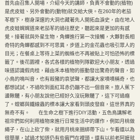
首先由召集人開場，介紹今天的講師，負責不會動的(植物)
是虎皮蛙、另外會動的(動物)就交給大俠。在260年的老茄
苳樹下，樹身深邃的大洞也藏著先人開拓血淚史，由在地人
虎皮蛙娓娓道來老茄苳的過往歷史，聽起來是更加的有感
覺。接著就與外星生物，角蟬進行第一次接觸，大夥對長相
奇特的角蟬都感到不可思異，步道上的金花蟲也吸引眾人的
目光；在餐桌上等待上菜的蜘蛛也不再被貼上可怕恐怖的標
籤了。後花園裡，各式各樣的植物列隊歡迎大小朋友，透過
味道認識假肉桂，藉由禾本植物的振動發出驚奇的聲音，如
小鳥的鳴叫音，也有殺豬的哀號聲，都讓大家嘖嘖稱奇，也
都想試試，不過吹到面紅耳赤仍蹦不出一個音來。旅人蕉下
盪鞦韆，有小朋友說他已經好久沒玩鞦韆了，這下可過癮
了。螳螂與鐵線蟲的標本讓大家看到頭皮發麻，這世界真的
無奇不有。 在生命之樹下進行DIY活動，五色鳥講解老
祖宗們如何利用植物來進行日常生活中的運作，例如月桃做
繩子，在山上砍了柴，就用月桃來捆綁帶下山。乍看還以為
很簡單，試過才知道仍有些竅門在裡頭。還有以前老阿嬷就