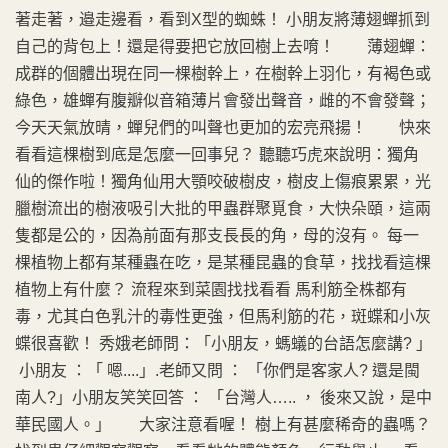
著走著，邉走邊看，看到X型的蜘蛛！ 小朋友將薄翅蟬抓到
自己的背包上！還是得要把它放回樹上去唷！ 薄翅蟬：
成群的個體出現在同一棵樹幹上，在樹幹上羽化，有褐色或
綠色，雄蟬有腹瓣似音箱薄片會發出聲音，雌的不會發聲；
今天天氣放晴，蟬兒們的叫聲也更加的宏亮飛揚！ 快來
看看這棵樹到底是怎麼一回事兒？ 聽聽巧虎來說明：獨角
仙的傑作啦！獨角仙用大顎咬破樹皮，樹皮上傷痕累累，光
臘樹流出的樹液吸引大批的甲蟲群聚覓食，大快朵頤，這兩
隻都是公的，因為前面有那支長長的角，母的沒有。 每一
棵植物上都有某種蟲在吃，是某種昆蟲的食草，找找看這棵
植物上有什麼？ 流程來到菜園找找看看 馬利筋全株都有
毒，尤其白色乳汁的毒性更強，但馬利筋的花，斑蝶和小灰
蝶很喜歡！ 秀娥老師問：「小朋友，螞蟻的台語怎麼講? 」
小朋友 ：「 嗯....」.老師又問 ： 「你們是客家人? 還是閩
南人?」小朋友笑笑回答 ： 「台灣人….. ， 後來又說，是中
華民國人。」 大家注意看喔！ 樹上有甚麼稀奇的蟲嗎？