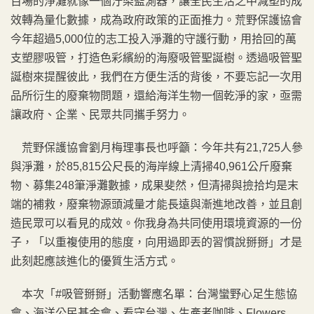
百場的淨灘就像一個汙染監測器，讓全民生活之中減塑的成
效轉為量化數據，成為政府政策的正面推力。荒野保護協會
今年超過5,000位的志工投入淨灘的守護行動，用拾回的萬
支塑膠吸管，打造色彩繽紛的海廢吸管聖誕樹。透過吸管聖
誕樹來提醒彼此，我們在方便生活的背後，不要忘記一次用
品所衍生的廢棄物問題，還給海洋生物一個乾淨的家，亟需
讓政府、企業、民眾共同攜手努力。
荒野保護協會劉月梅理事長也呼籲：今年共有21,725人參
與淨灘，於85,815公尺長的海岸線上清掃40,961公斤廢棄
物、募集248筆淨灘數據，成果斐然，但清掃與撿拾均是末
端的補救，廢棄物源頭減量才能長遠與漸進地改善，並且創
造民眾可以看見的成效。你我身為共同使用環境資源的一份
子，「以重複使用的態度，向用過即丟的習慣說掰掰」才是
此刻起應該進化的優質生活方式。
本次「#吸管掰掰」活動響應名單：台灣蠻野心足生態協
會、海洋公民基金會、看守台灣、生產者咖啡、Flowers