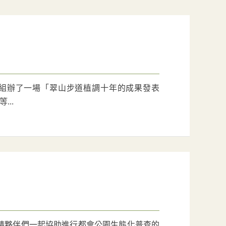
山組辦了一場「翠山步道植調十年的成果發表
...
邀請夥伴們一起協助進行都會公園生態化普查的