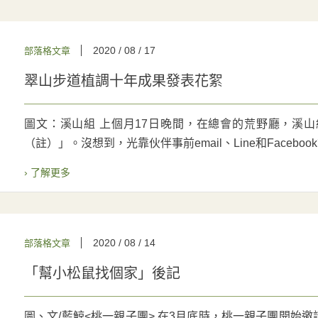
2020 / 08 / 17
部落格文章
翠山步道植調十年成果發表花絮
圖文：溪山組 上個月17日晚間，在總會的荒野廳，溪
（註）」。沒想到，光靠伙伴事前email、Line和Facebook等
› 了解更多
2020 / 08 / 14
部落格文章
「幫小松鼠找個家」後記
圖、文/藍鯨<桃一親子團> 在3月底時，桃一親子團開始