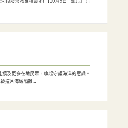
段廢棄物累積最多! 【10月5日 臺北】 荒
能擴及更多在地民眾，喚起守護海洋的意識。
這片海域隔離...