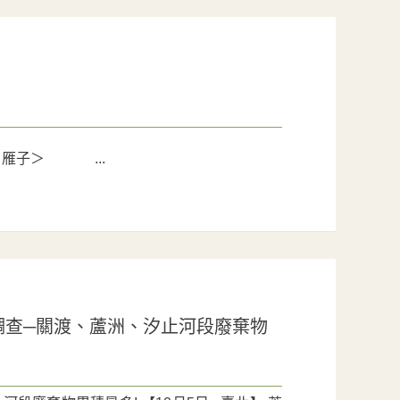
：雁子＞ ...
調查─關渡、蘆洲、汐止河段廢棄物