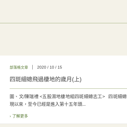
2020 / 10 / 15
部落格文章
四斑細蟌飛過棲地的歲月(上)
圖、文/陳瑞禮 <五股濕地棲地組四斑細蟌志工> 四斑細蟌
現以來，至今已經是進入第十五年頭...
› 了解更多