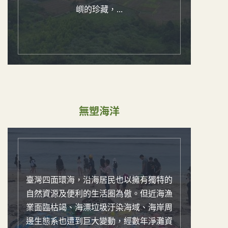
嶼的珍藏，...
無塑海洋
臺灣四面環海，沿海居民也以擁有獨特的
自然資源及便利的生活圈為傲。但近海漁
業面臨枯竭、海漂垃圾汙染海域、海岸周
邊生態系也遭到巨大變動，經數年淨灘資