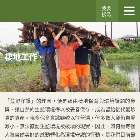
我要
捐款
棲地工作。
「荒野守護」的理念，便是藉由棲地保育與環境議題的參
與，讓自然的生態環境得以被妥善保存，成為留給後代最珍
貴的資產。現今保育意識雖較以往普遍，但多數人卻仍自覺
渺小、無法撼動生態環境被破壞的現實，因此，如何讓每個
人將自然美好的感動轉化為環境守護的行動，是我們目前最