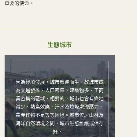
重要的使命。
生態城市
因為經濟發展，城市應運而生。故城市成
為交通發達、人口密集、建築物多、工商
業密集的區域，相對的，城市也會有綠地
減少、熱島效應、汙水及垃圾處理壓力、
農產作物不足等等困境。城市位居山林及
海洋自然環境之間，城市生態維護或保存
好，...