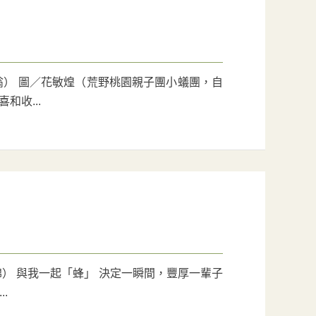
） 圖／花敏煌（荒野桃園親子團小蟻團，自
和收...
） 與我一起「蜂」 決定一瞬間，豐厚一輩子
.