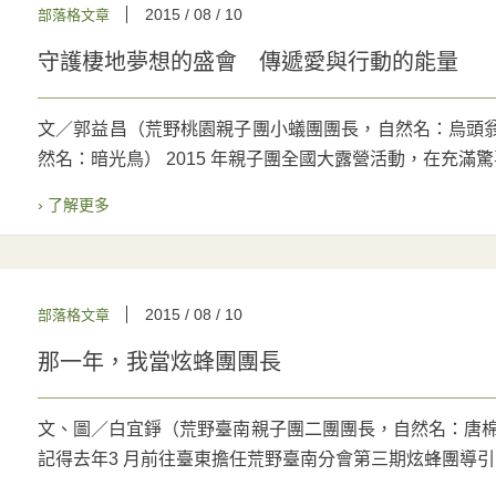
2015 / 08 / 10
部落格文章
守護棲地夢想的盛會 傳遞愛與行動的能量
文／郭益昌（荒野桃園親子團小蟻團團長，自然名：烏頭翁
然名：暗光鳥） 2015 年親子團全國大露營活動，在充滿驚喜
› 了解更多
2015 / 08 / 10
部落格文章
那一年，我當炫蜂團團長
文、圖／白宜錚（荒野臺南親子團二團團長，自然名：唐棉
記得去年3 月前往臺東擔任荒野臺南分會第三期炫蜂團導引..