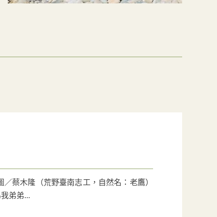
 圖／蔡木隆（荒野臺南志工，自然名：老鷹）
弟弟...