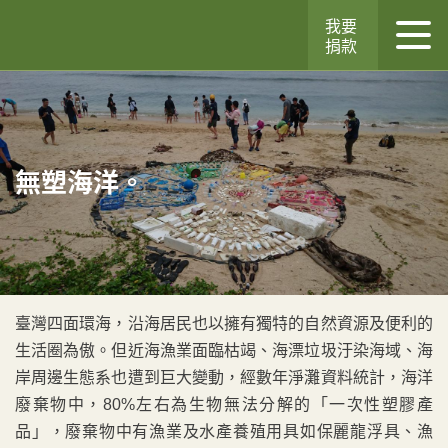
我要
捐款
無塑海洋。
臺灣四面環海，沿海居民也以擁有獨特的自然資源及便利的
生活圈為傲。但近海漁業面臨枯竭、海漂垃圾汙染海域、海
岸周邊生態系也遭到巨大變動，經數年淨灘資料統計，海洋
廢棄物中，80%左右為生物無法分解的「一次性塑膠產
品」，廢棄物中有漁業及水產養殖用具如保麗龍浮具、漁