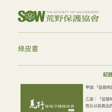
綠皮書
紀
甲說:「這個
乙說：「這個
性比以前高出