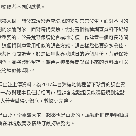
卻給聽者不同的感覺。
地狹人稠，開發或污染造成環境的變動常常發生，面對不同的
同的談論對象、面對時代變動，需要有個物種調查資料庫紀錄
常重要的，於是荒野保護協會棲地守護工作建置一個可長時間
，這個資料庫需用相似的調查方式、調查樣點也要愈多愈佳，
灣共同時間調查，於是每年世界地球日的這個月份，荒野保護
調查，並將資料留存，期待這種長時間記錄下來的資料庫可以
要物種數據資料。
查並上傳資料，為2017年台灣棲地物種留下珍貴的調查資
一次(與理事長任期相同)，還請各定點組長能積極規劃定點
的大普查做得更徹底，數據更完整。
是重要，全臺灣大家一起來也是重要的，讓我們把棲地物種調
會在環境教育及棲地守護持續努力。