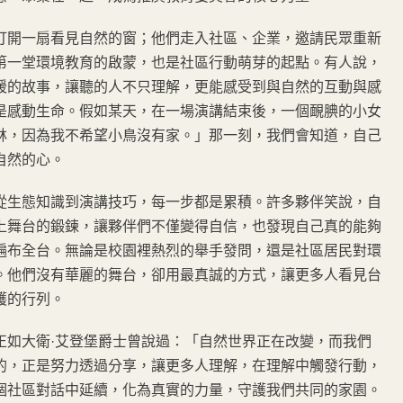
開一扇看見自然的窗；他們走入社區、企業，邀請民眾重新
第一堂環境教育的啟蒙，也是社區行動萌芽的起點。有人說，
暖的故事，讓聽的人不只理解，更能感受到與自然的互動與感
是感動生命。假如某天，在一場演講結束後，一個靦腆的小女
林，因為我不希望小鳥沒有家。」那一刻，我們會知道，自己
自然的心。
生態知識到演講技巧，每一步都是累積。許多夥伴笑說，自
上舞台的鍛鍊，讓夥伴們不僅變得自信，也發現自己真的能夠
遍布全台。無論是校園裡熱烈的舉手發問，還是社區居民對環
。他們沒有華麗的舞台，卻用最真誠的方式，讓更多人看見台
護的行列。
如大衛·艾登堡爵士曾說過：「自然世界正在改變，而我們
的，正是努力透過分享，讓更多人理解，在理解中觸發行動，
個社區對話中延續，化為真實的力量，守護我們共同的家園。