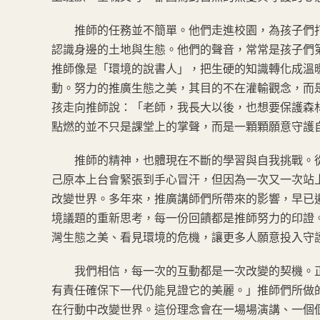
推師的任務並不簡單。他們走進校園，為孩子們打
認識身邊的土地與生態。他們的聲音，常常是孩子們
推師像是「環境的說書人」，把生硬的知識轉化成溫
動。努力的推廣生態之美，其目的不在灌輸觀念，而
孩走向推師說：「老師，我長大以後，也想要保護森
點燃的並不只是課堂上的掌聲，而是一顆顆願意守護
推師的精神，也體現在不斷的學習與自我挑戰。從
己原本上台會緊張到手心冒汗，但因為一次又一次站
改變世界。多年來，推廣講師們所帶來的影響，早已
境議題的重新思考，每一份回饋都是推師努力的印證
灣生態之美、看見環境的危機，讓更多人願意投入守
我們相信，每一次的互動都是一次改變的契機。正
有責任確保下一代仍能見證它的美麗。」推師們所做
在行動中改變世界。這份理念會在一場場演講、一個