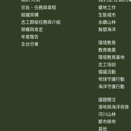
宗旨、任務與章程
棲地工作
組織架構
生態城市
志工群組任務與介紹
永續山林
榮耀與肯定
無塑海洋
年度報告
環境教育
全台分會
教育推廣
環境教育基地
志工培訓
倡議活動
地球守護行動
海洋守護行動
議題關注
濕地與海洋保育
河川山林
都市綠地
其他