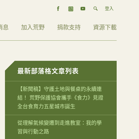
登入
消息
加入荒野
捐款支持
資源下載
最新部落格文章列表
【新聞稿】守護土地與餐桌的永續連
結！ 荒野保護協會攜手《食力》見證
全台食育力五星城市誕生
從理解氣候變遷到走進教室：我的學
習與行動之路