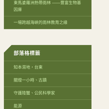
東馬婆羅洲熱帶雨林 ——豐富生物基
因庫
一場跨越海峽的雨林教育之緣
部落格標籤
知本濕地，台東
關燈一小時、古蹟
守護陸蟹、公民科學家
能源