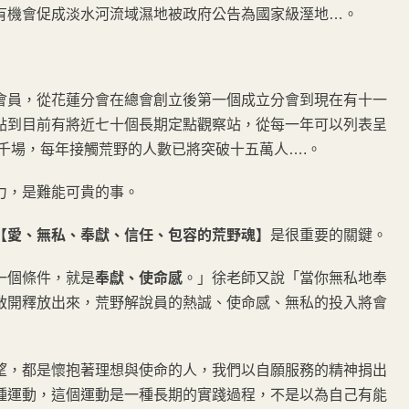
有機會促成淡水河流域濕地被政府公告為國家級溼地…。
會員，從花蓮分會在總會創立後第一個成立分會到現在有十一
點到目前有將近七十個長期定點觀察站，從每一年可以列表呈
三千場，每年接觸荒野的人數已將突破十五萬人….。
力，是難能可貴的事。
【愛、無私、奉獻、信任、包容的荒野魂】
是很重要的關鍵。
一個條件，就是
奉獻、使命感
。」徐老師又說「當你無私地奉
啟開釋放出來，荒野解說員的熱誠、使命感、無私的投入將會
望，都是懷抱著理想與使命的人，我們以自願服務的精神捐出
種運動，這個運動是一種長期的實踐過程，不是以為自己有能