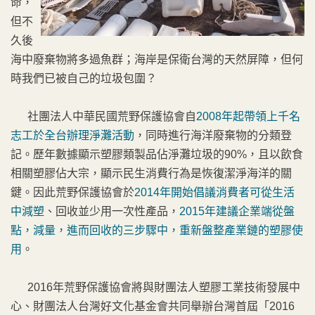
命，
但不
久後
海中廢棄物將多過魚群；海岸是保衛台灣的天然屏障，但何
時我們已被自己的垃圾包圍？
社團法人中華民國荒野保護協會自
2008年起帶領上千名
志工於全台辦理淨灘活動
，同時進行海洋廢棄物的分類登
記。歷年數據顯示塑膠類製品佔淨灘垃圾的90%，且以飲食
相關塑膠佔大宗，顯示民生消費行為是恢復潔淨海洋的關
鍵。因此荒野保護協會於
2014年開始倡議消費者可從生活
中減塑
、回收並少用一次性產品，
2015年建議企業端從盤
點，減量，進而回收的三步驟中，重新盤整產業鏈的塑膠使
用
。
2016年荒野保護協會將與財團法人塑膠工業技術發展中
心、財團法人台灣好文化基金會共同舉辦台灣首屆「2016