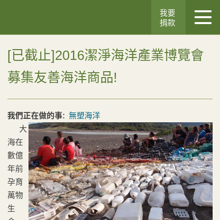
我要
捐款
[已截止]2016潔淨海洋產業博覽會
募集友善海洋商品!
我們正在做的事:
無塑海洋
大
海在
數億
年前
孕育
萬物
生