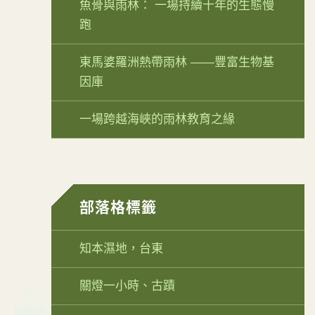
魚骨與雨林： 一場持續十年的生態慢
跑
東馬婆羅洲熱帶雨林 ——豐富生物基
因庫
一場跨越海峽的雨林教育之緣
部落格標籤
知本濕地，台東
關燈一小時、古蹟