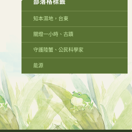
部落格標籤
知本濕地，台東
關燈一小時、古蹟
守護陸蟹、公民科學家
能源