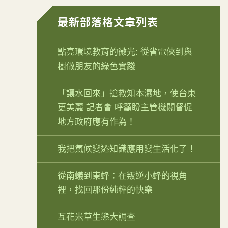
最新部落格文章列表
點亮環境教育的微光: 從省電俠到與
樹做朋友的綠色實踐
「讓水回來」搶救知本濕地，使台東
更美麗 記者會 呼籲盼主管機關督促
地方政府應有作為！
我把氣候變遷知識應用變生活化了！
從南蟻到東蜂：在叛逆小蜂的視角
裡，找回那份純粹的快樂
互花米草生態大調查