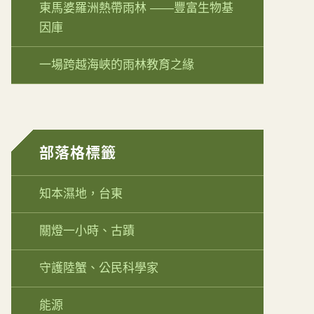
東馬婆羅洲熱帶雨林 ——豐富生物基
因庫
一場跨越海峽的雨林教育之緣
部落格標籤
知本濕地，台東
關燈一小時、古蹟
守護陸蟹、公民科學家
能源