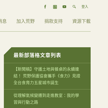
登入
消息
加入荒野
捐款支持
資源下載
最新部落格文章列表
【新聞稿】守護土地與餐桌的永續連
結！ 荒野保護協會攜手《食力》見證
全台食育力五星城市誕生
從理解氣候變遷到走進教室：我的學
習與行動之路