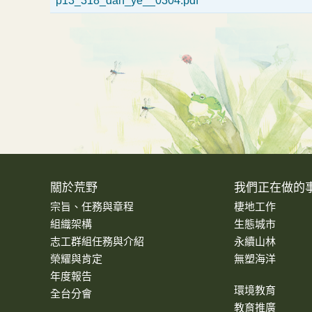
p13_318_dan_ye__0304.pdf
關於荒野
我們正在做的
宗旨、任務與章程
棲地工作
組織架構
生態城市
志工群組任務與介紹
永續山林
榮耀與肯定
無塑海洋
年度報告
環境教育
全台分會
教育推廣