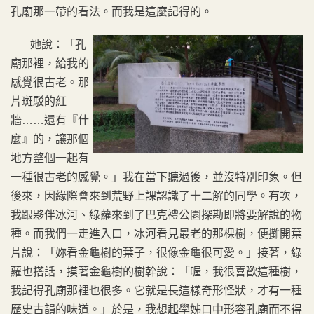
孔廟那一帶的看法。而我是這麼記得的。
她說：「孔
廟那裡，給我的
感覺很古老。那
片斑駁的紅
牆……還有『什
麼』的，讓那個
地方整個一起有
一種很古老的感覺。」我在當下聽過後，並沒特別印象。但
後來，因緣際會來到荒野上課認識了十二解的同學。有次，
我跟夥伴冰河、綠蘿來到了巴克禮公園探勘即將要解說的物
種。而我們一走進入口，冰河看見最老的那棵樹，便攤開葉
片說：「妳看金龜樹的葉子，很像金龜很可愛。」接著，綠
蘿也搭話，摸著金龜樹的樹幹說：「喔，我很喜歡這種樹，
我記得孔廟那裡也很多。它就是長這樣奇形怪狀，才有一種
歷史古韻的味道。」於是，我想起學姊口中形容孔廟而不得