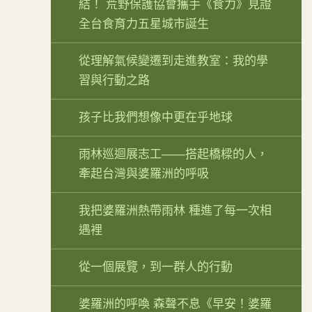
結！ 荒野保護協會攜手《食力》見證
全台食育力五星城市誕生
從理解氣候變遷到走進教室：我的學
習與行動之路
孩子比我們想像中更在乎地球
雨林巡迴展志工——搭起橋樑的人，
牽起台灣與婆羅洲的呼吸
我把婆羅洲熱帶雨林 種進了每一次相
遇裡
從一個展覽，到一群人的行動
婆羅洲的呼喚 森聲不息《早安！婆羅