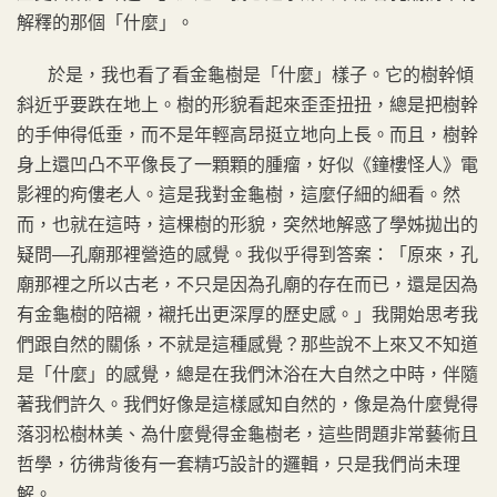
解釋的那個「什麼」。
於是，我也看了看金龜樹是「什麼」樣子。它的樹幹傾
斜近乎要跌在地上。樹的形貌看起來歪歪扭扭，總是把樹幹
的手伸得低垂，而不是年輕高昂挺立地向上長。而且，樹幹
身上還凹凸不平像長了一顆顆的腫瘤，好似《鐘樓怪人》電
影裡的痀僂老人。這是我對金龜樹，這麼仔細的細看。然
而，也就在這時，這棵樹的形貌，突然地解惑了學姊拋出的
疑問—孔廟那裡營造的感覺。我似乎得到答案：「原來，孔
廟那裡之所以古老，不只是因為孔廟的存在而已，還是因為
有金龜樹的陪襯，襯托出更深厚的歷史感。」我開始思考我
們跟自然的關係，不就是這種感覺？那些說不上來又不知道
是「什麼」的感覺，總是在我們沐浴在大自然之中時，伴隨
著我們許久。我們好像是這樣感知自然的，像是為什麼覺得
落羽松樹林美、為什麼覺得金龜樹老，這些問題非常藝術且
哲學，彷彿背後有一套精巧設計的邏輯，只是我們尚未理
解。