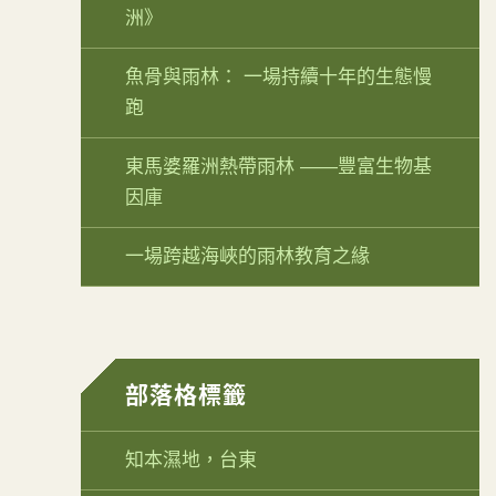
洲》
魚骨與雨林： 一場持續十年的生態慢
跑
東馬婆羅洲熱帶雨林 ——豐富生物基
因庫
一場跨越海峽的雨林教育之緣
部落格標籤
知本濕地，台東