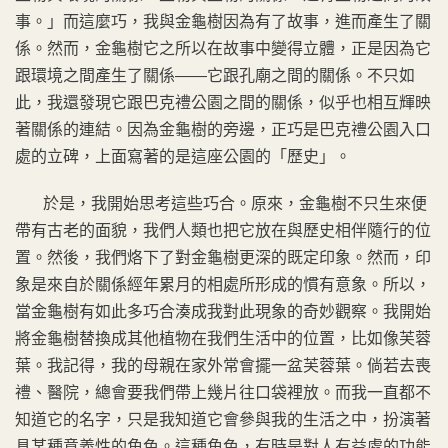
事。」而這麼巧，我與金龜樹因為有了故事，進而產生了關
係。然而，金龜樹它之所以在故事中變得立體，正是因為它
跟環境之間產生了關係——它跟孔廟之間的關係。不只如
此，我還發現它跟巴克禮公園之間的關係，似乎也相互輝映
著關係的連結。因為金龜樹的旁邊，正巧是巴克禮公園入口
處的立碑，上面寫著的是這座公園的「歷史」。
於是，我開始思考這些巧合。原來，金龜樹不只生來便
帶有古老的面貌，我們人類也把它放在與歷史相伴隨行的位
置。然後，我們烙下了對金龜樹更深的既定印象。然而，印
象是來自於關係經年累月的相處所形成的慣有意象。所以，
當金龜樹有如此多巧合湊成我對此現象的奇妙觀察。我開始
將金龜樹替換成其他植物在我們生活中的位置，比如像芙蓉
葉。我記得，我的母親在家外常會擺一盆芙蓉葉。倘若去喪
禮、醫院，總會要我們帶上幾片往口袋裡放。而我一直都不
知道它的名字，只是我知道它會參與我的生活之中，扮演著
具某種意義性的角色。這種角色，有時是對人有益處的功能