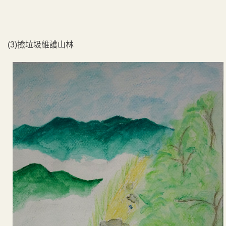
(3)撿垃圾維護山林