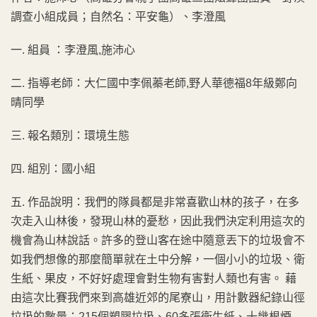
調查小組成員；自然名：平安龜）、李澄風
一. 組員 ：李澄風,施沛心
二. 指導老師：大仁國中李佩蓁老師,野人華德福8年級鄭向
晴同學
三. 報名類別：環境生態
四. 組別：國小組
五. 作品說明：我們的隊員都是非常喜歡山林的孩子，在多
次走入山林後，發現山林的憂愁，因此我們決定利用這次的
機會為山林說話。許多的登山客在途中隨意丟下的垃圾會不
如我們想像的那麼簡單就在土中分解，一個小小的垃圾、衛
生紙、果皮，不好好處理會對生物有害對人類也有害。 藉
由這次比賽我們來到高雄近郊的尾寮山，用計數器紀錄山徑
垃圾的數量：215個塑膠垃圾、60多張衛生紙、十幾根煙