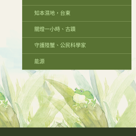
知本濕地，台東
關燈一小時、古蹟
守護陸蟹、公民科學家
能源