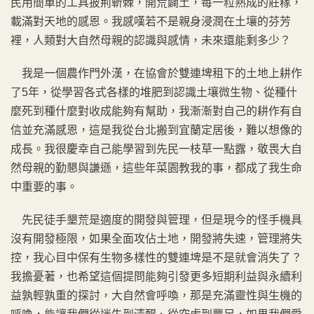
民用簡單的工具披荊斬棘，開荒闢土，每一粒熟成的莊稼，
載滿對天地的感恩。我感嘆若不是親身浸潤在土壤的芬芳
裡，人類對大自然母親的認識與感情，未來還能剩多少？
我是一個農作門外漢，在協會於雙連埤租下的土地上耕作
了5年，從學習各式各樣的堆肥到認識土壤微生物、從種什
麼死到種什麼對收成能夠有幫助，我漸漸對自己的耕作有自
信並充滿感恩，這是我從台北搬到宜蘭定居後，難以想像的
成長。我很慶幸自己能學習到先民一枝草一點露，敬畏大自
然母親的勤懇與謙遜，這些年菜園教我的事，都成了我生命
中重要的事。
先民徒手墾荒是適度的開發與管理，但是現今的怪手機具
沒有開發極限，如果全面攻佔土地，開發將失速，管理將失
控，我心目中保有生物多樣性的雙連埤是不是就會消失了？
我擔憂著，也希望這個提問能夠引發更多短期利益與永續利
益孰輕孰重的探討，大自然會呼喚，那是充滿靈性與生機的