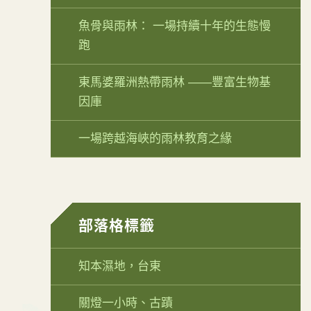
魚骨與雨林： 一場持續十年的生態慢
跑
東馬婆羅洲熱帶雨林 ——豐富生物基
因庫
一場跨越海峽的雨林教育之緣
部落格標籤
知本濕地，台東
關燈一小時、古蹟