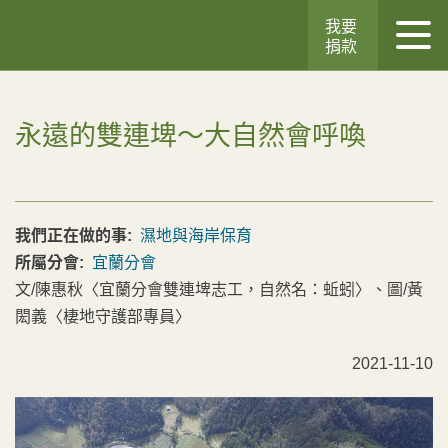
我要
捐款
永遠的雙連埤～大自然會呼喚
我們正在做的事:
濕地與海岸保育
所屬分會:
宜蘭分會
文/陳惠秋〈宜蘭分會雙連埤志工，自然名：蚯蚓〉、圖/黃
閎義〈棲地守護部專員〉
2021-11-10