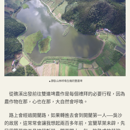
▲靜臥山林呼喚生機的雙連埤
從礁溪出發前往雙連埤農作是每個禮拜的必要行程，因為
農作物在那，心也在那，大自然會呼喚。
路上會經過開蘭路，如果轉進去會到開蘭第一人──吳沙
的故居，這常常會讓我想起兩百多年前，宜蘭草萊未辟，先