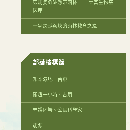
東馬婆羅洲熱帶雨林 ——豐富生物基
因庫
一場跨越海峽的雨林教育之緣
部落格標籤
知本濕地，台東
關燈一小時、古蹟
守護陸蟹、公民科學家
能源