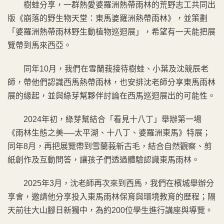
樹蛙分享，一群熱愛婆羅洲熱帶雨林的荒野志工共同出
版《崩落的野生物天堂：東馬婆羅洲熱帶雨林》，並策劃
「婆羅洲熱帶雨林野生動植物巡迴展」，希望有一天能把展
覽帶到馬來西亞。
同年10月，我們在雪蘭莪接待樹蛙、小葉及沈競辰老
師，帶他們認識西馬熱帶雨林，也安排沈老師分享東馬雨林
展的緣起，並與綠芽幫夥伴討論在西馬巡迴展出的可能性。
2024年初，綠芽幫結合「看見十八丁」舉辦第一場
《雨林生態之美──太平湖、十八丁、婆羅洲東馬》特展；
同年8月，再把展覽帶到雪蘭莪新古毛，結合自然觀察、剪
紙創作及互動問答，讓孩子們透過體驗認識東馬雨林。
2025年3月，沈老師再次來到西馬，我們在檳城舉辦分
享會，邀請他分享投入東馬雨林保育與環境教育的歷程；隔
天前往大山腳日新獨中，為約200位學生進行講座與導覽。