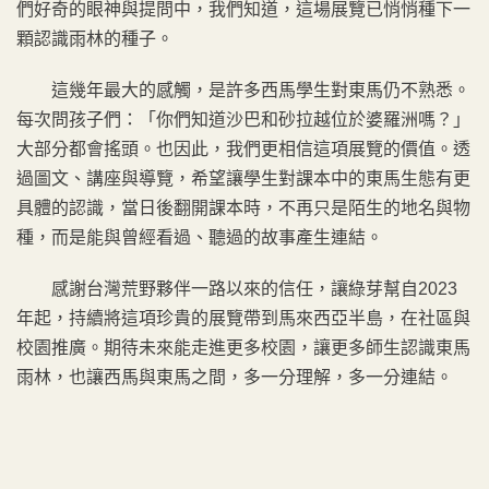
們好奇的眼神與提問中，我們知道，這場展覽已悄悄種下一
顆認識雨林的種子。
這幾年最大的感觸，是許多西馬學生對東馬仍不熟悉。
每次問孩子們：「你們知道沙巴和砂拉越位於婆羅洲嗎？」
大部分都會搖頭。也因此，我們更相信這項展覽的價值。透
過圖文、講座與導覽，希望讓學生對課本中的東馬生態有更
具體的認識，當日後翻開課本時，不再只是陌生的地名與物
種，而是能與曾經看過、聽過的故事產生連結。
感謝台灣荒野夥伴一路以來的信任，讓綠芽幫自2023
年起，持續將這項珍貴的展覽帶到馬來西亞半島，在社區與
校園推廣。期待未來能走進更多校園，讓更多師生認識東馬
雨林，也讓西馬與東馬之間，多一分理解，多一分連結。