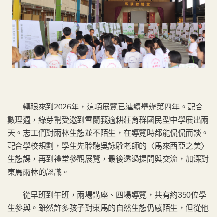
轉眼來到2026年，這項展覽已連續舉辦第四年。配合
數理週，綠芽幫受邀到雪蘭莪適耕莊育群國民型中學展出兩
天。志工們對雨林生態並不陌生，在導覽時都能侃侃而談。
配合學校規劃，學生先聆聽吳詠駩老師的〈馬來西亞之美〉
生態課，再到禮堂參觀展覽，最後透過提問與交流，加深對
東馬雨林的認識。
從早班到午班，兩場講座、四場導覽，共有約350位學
生參與。雖然許多孩子對東馬的自然生態仍感陌生，但從他