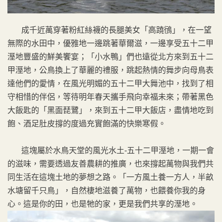
成千近萬穿著粉紅絲襪的長腿美女「高蹺鴴」，在一望
無際的水田中，優雅地一邊跳著華爾滋，一邊享受五十二甲
溼地豐盛的鮮美饗宴；「小水鴨」們也遠從北方來到五十二
甲溼地，公鳥換上了華麗的禮服，跳起熱情的舞步向母鳥表
達他們的愛情，在風光明媚的五十二甲大舞池中，找到了相
守相惜的伴侶，等待明年春天攜手飛向幸福未來；帶著黑色
大飯匙的「黑面琵鷺」，來到五十二甲大飯店，盡情地吃到
飽、酒足肚皮撐的度過充實飽滿的快樂寒假。
這塊屬於水鳥天堂的風光水土-五十二甲溼地，一期一會
的滋味，需要透過友善農耕的推廣，也來撐起萬物與我們共
同生活在這塊土地的夢想之路。「一方風土養一方人，半畝
水塘留千只鳥」，自然棲地滋養了萬物，也餵養你我的身
心。這是你的田，也是牠的家，更是我們共享的溼地。