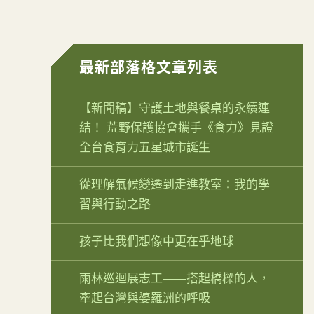
最新部落格文章列表
【新聞稿】守護土地與餐桌的永續連
結！ 荒野保護協會攜手《食力》見證
全台食育力五星城市誕生
從理解氣候變遷到走進教室：我的學
習與行動之路
孩子比我們想像中更在乎地球
雨林巡迴展志工——搭起橋樑的人，
牽起台灣與婆羅洲的呼吸