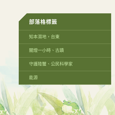
部落格標籤
知本濕地，台東
關燈一小時、古蹟
守護陸蟹、公民科學家
能源