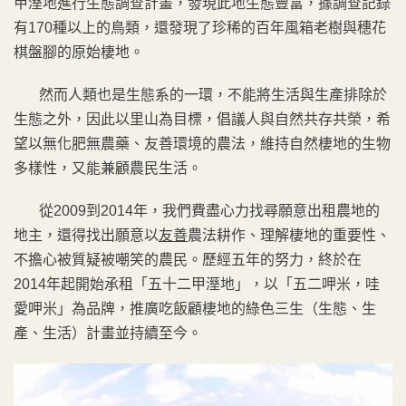
甲溼地進行生態調查計畫，發現此地生態豐富，據調查記錄
有170種以上的鳥類，還發現了珍稀的百年風箱老樹與穗花
棋盤腳的原始棲地。
然而人類也是生態系的一環，不能將生活與生產排除於
生態之外，因此以里山為目標，倡議人與自然共存共榮，希
望以無化肥無農藥、友善環境的農法，維持自然棲地的生物
多樣性，又能兼顧農民生活。
從2009到2014年，我們費盡心力找尋願意出租農地的
地主，還得找出願意以
友善
農法耕作、理解棲地的重要性、
不擔心被質疑被嘲笑的農民。歷經五年的努力，終於在
2014年起開始承租「五十二甲溼地」，以「五二呷米，哇
愛呷米」為品牌，推廣吃飯顧棲地的綠色三生（生態、生
產、生活）計畫並持續至今。