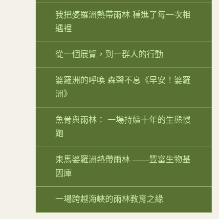
我把婆羅洲熱帶雨林 種進了每一次相
遇裡
從一個展覽，到一群人的行動
婆羅洲的呼喚 森聲不息《早安！婆羅
洲》
魚骨與雨林： 一場持續十年的生態慢
跑
東馬婆羅洲熱帶雨林 ——豐富生物基
因庫
一場跨越海峽的雨林教育之緣