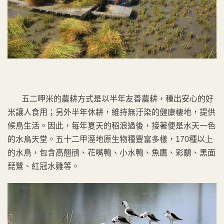
五二呷米的農耕方式是以半年友善農耕，種出安心的好
米讓人食用；另外半年休耕，維持無汙染的健康棲地，提供
候鳥生活。因此，每年夏天的稻浪過後，接著便是水天一色
的水鳥天堂。五十二甲溼地原生物種豐富多樣，170種以上
的水鳥，包含高翹鴴、花嘴鴨、小水鴨、魚鷹、彩鷸、黑面
琵鷺、紅冠水雞等。