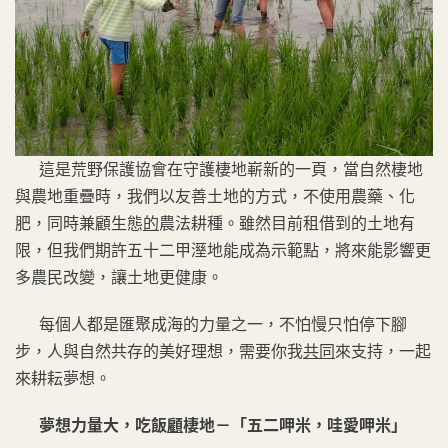
這是荒野保護協會在守護棲地嶄新的一頁，當自然棲地
與農地重疊時，我們以友善土地的方式，不使用農藥、化
肥，同時兼顧生態
的
農法耕種。雖然目前租借到的土地有
限，但我們期許五十二甲溼地能成為示範點，將來能影響更
多農民改變，讓土地更健康。
每個人都是匯聚成海的力量之一，不怕慢只怕停下腳
步，人與自然共存的美好理想，需要你我
共同
來支持，一起
來耕耘夢想。
夢
想力量大，吃飯
顧
棲地－「五二呷米，哇愛呷米」