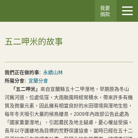
我要
捐款
五二呷米的故事
我們正在做的事:
永續山林
所屬分會:
宜蘭分會
「五二
呷米」
來自宜蘭縣五十二甲溼地，早期原為冬山
河舊河道，位處低窪，大雨颱風時經常積水，帶來許多有機
質及微量元素，因此擁有相當良好的水田環境與溼地生態，
每年冬天吸引大量的候鳥棲息。2009年內政部公告此處為
「國家重要溼地」，引起農民及地主疑慮，憂心權益受損。
長年以守護棲地為目標的荒野保護協會，當時已經在五十二