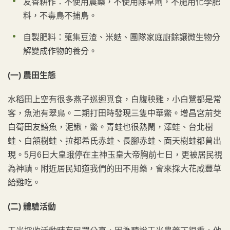
友善耕作：不使用農藥，不使用除草劑，不施用化學肥
料，不毒鳥不捕鳥。
自製肥料：蒐集豆渣、米麩、團隊家庭廚餘讓微生物分
解變成作物的養分。
(一)
農田生態
水稻田上空有很多燕子巡迴覓食，白腹秧雞，小白鷺都是常
客，魚池有翠鳥。二期打田時發現三隻中華鱉。增昌宮前茭
白筍田友鱔魚，泥鰍，鱉。青蛙也很熱鬧，澤蛙、台北樹
蛙、白頷樹蛙、拉都希氏赤蛙、長腳赤蛙、面天樹蛙都曾出
現。5月6日大皇蛾停在主神玉皇大帝胸前七日，更被居民視
為神蹟。附近居民知道我們的田不用藥，會來採大花咸豐草
給雞吃。
(二)
體驗活動