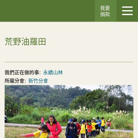
我要
捐款
荒野油羅田
我們正在做的事:
永續山林
所屬分會:
新竹分會