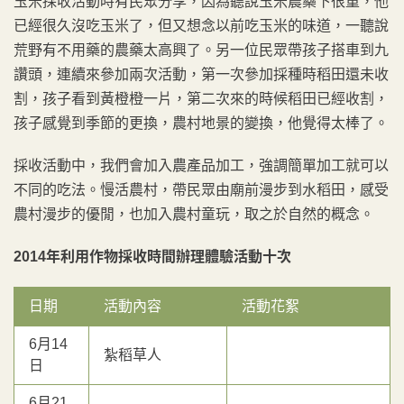
玉米採收活動時有民眾分享，因為聽說玉米農藥下很重，他
已經很久沒吃玉米了，但又想念以前吃玉米的味道，一聽說
荒野有不用藥的農藥太高興了。另一位民眾帶孩子搭車到九
讚頭，連續來參加兩次活動，第一次參加採種時稻田還未收
割，孩子看到黃橙橙一片，第二次來的時候稻田已經收割，
孩子感覺到季節的更換，農村地景的變換，他覺得太棒了。
採收活動中，我們會加入農產品加工，強調簡單加工就可以
不同的吃法。慢活農村，帶民眾由廟前漫步到水稻田，感受
農村漫步的優閒，也加入農村童玩，取之於自然的概念。
2014年利用作物採收時間辦理體驗活動十次
日期
活動內容
活動花絮
6月14
紮稻草人
日
6月21