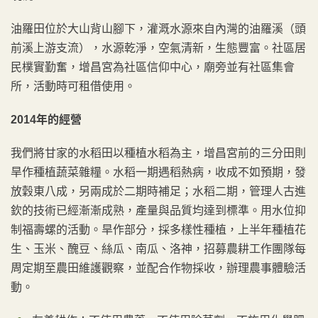
油羅田位於大山背山腳下，灌溉水源來自內灣的油羅溪（頭
前溪上游支流），水源乾淨，空氣清新，生態豐富。社區居
民樸實勤奮，增昌宮為社區信仰中心，廟旁並有社區集會
所，活動時可租借使用。
2014年的經營
我們將甘家的水稻田以種植水稻為主，增昌宮前的三分田則
旱作種植蔬菜雜糧。水稻一期遇稻熱病，收成不如預期，發
放穀東八成，另兩成於二期時補足；水稻二期，管理人古進
欽的技術已經漸漸成熟，產量與品質均達到標準。用水位抑
制福壽螺的活動。旱作部分，採多樣性種植，上半年種植花
生、玉米、醜豆、絲瓜、南瓜、洛神，招募農耕工作團隊每
周定期至農田維護觀察，並配合作物採收，辦理農事體驗活
動。