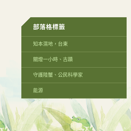
部落格標籤
知本濕地，台東
關燈一小時、古蹟
守護陸蟹、公民科學家
能源