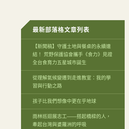
最新部落格文章列表
【新聞稿】守護土地與餐桌的永續連
結！ 荒野保護協會攜手《食力》見證
全台食育力五星城市誕生
從理解氣候變遷到走進教室：我的學
習與行動之路
孩子比我們想像中更在乎地球
雨林巡迴展志工——搭起橋樑的人，
牽起台灣與婆羅洲的呼吸