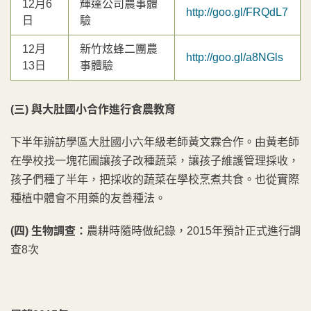
12月6
輝達公司農事體
http://goo.gl/FRQdL7
日
驗
12月
新竹炫蜂二團農
http://goo.gl/a8NGls
13日
事體驗
(三)
與大肚國小合作進行食農教育
下半年辦訪學區大肚國小六年級老師黃文霖合作。由黃老師
在學校找一塊花圃讓孩子改種蔬菜，讓孩子維護管理採收，
孩子們種了半年，把採收的蔬菜在學校烹煮共食。也從實際
種植中體會不用藥的友善種法。
(四)
生物調查：
農耕時隨時做紀錄，2015年預計正式進行調
查8次