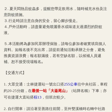
２. 夏天悶熱且蚊蟲多，提醒您帶足飲用水，隨時補充水份及注
意防蚊措施。
３.行走時請注意自身的安全，留心腳步慢走。
４.戶外活動時，請盡量避免噴灑香水或味道太過濃烈的防蚊
液。
５.本活動將為參加民眾辦理保險，請每位參加者確實填寫個人
資料。如報名後不克出席，請提前通知活動承辦之分會，避免
推廣資源浪費；報名額滿後，若有空缺名額，以候補人員遞
。
補。恕不接受現場報名
【交通方式】
1. 大眾交通：士林捷運站一號出口搭
255
公車
往中央社區，車程
約20-25分鐘，在
最後一站「大崙尾山」
（站牌名稱）下車；亦
可在捷運大直站搭
棕
13
，但班次較少。
2. 自行開車：請沿著至善路往前開，至外雙溪橋時右轉中社路