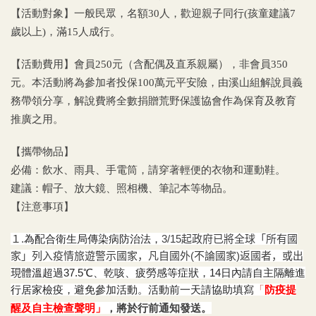
【活動對象】一般民眾，名額30人，歡迎親子同行(孩童建議7
歲以上)，滿15人成行。
【活動費用】
會員250元（含配偶及直系親屬）
，非會員350
元。本活動將為參加者投保100萬元平安險，
由溪山組解說員義
務帶領分享，解說費將全數捐贈荒野保護協會作為保育及教育
推廣之用。
【攜帶物品】
必備：飲水、雨具、手電筒，請穿著輕便的衣物和運動鞋。
建議：帽子、放大鏡、照相機、筆記本等物品。
【注意事項】
１.
為配合衛生局傳染病防治法，
3/15起政府已將全球「所有國
家」列入疫情旅遊警示國家，凡自國外(不論國家)返國者，或出
現
體溫超過37.5℃、乾咳、
疲勞感等症狀，
14日內請自主隔離
進
行居家檢疫，避免參加活動。活動前一天請協助填寫
「
防疫提
醒及自主檢查聲明」
，將於行前通知發送
。