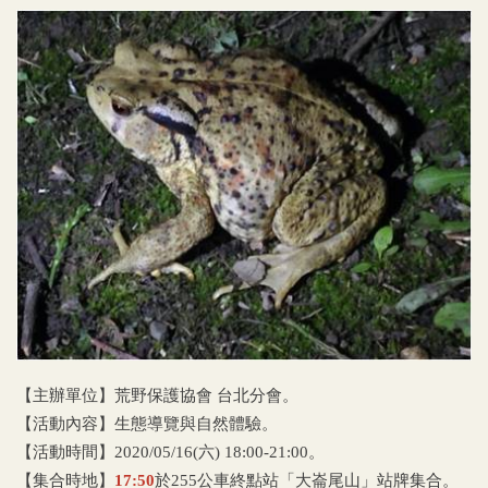
【主辦單位】荒野保護協會 台北分會。
【活動內容】生態導覽與自然體驗。
【活動時間】2020/05/16(六) 18:00-21:00。
【集合時地】
17:50
於255公車終點站「大崙尾山」站牌集合。