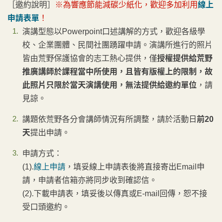
［邀約說明］
※為響應節能減碳少紙化，歡迎多加利用
線上
申請表單
！
演講型態以Powerpoint口述講解的方式，歡迎各級學
校、企業團體、民間社團踴躍申請。演講所進行的照片
皆由荒野保護協會的志工熱心提供，僅
授權提供給荒野
推廣講師於課程當中所使用，且皆有版權上的限制，故
此照片只限於當天演講使用，無法提供給邀約單位
，請
見諒。
講題依荒野各分會講師情況有所調整，請於活動日
前20
天
提出申請。
申請方式：
(1).
線上申請
，填妥線上申請表後將直接寄出Email申
請，申請者信箱亦將同步收到確認信。
(2).下載申請表，填妥後以傳真或E-mail回傳，恕不接
受口頭邀約。