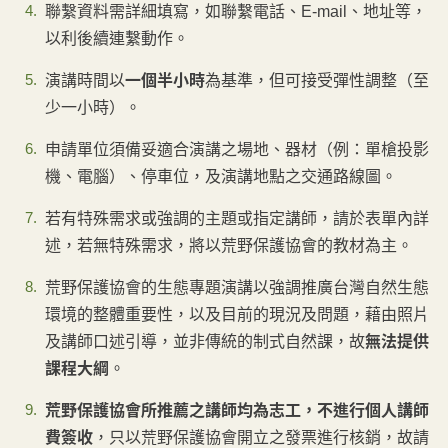
聯繫資料需詳細填寫，如聯繫電話、E-mail、地址等，
以利後續連繫動作。
演講時間以
一個半小時
為基準，但可接受彈性調整（至
少一小時）。
申請單位須備妥適合演講之場地、器材（例：單槍投影
機、電腦）、停車位，及演講地點之交通路線圖。
若有特殊需求或強調的主題或指定講師，請於表單內詳
述，若無特殊需求，將以荒野保護協會的教材為主。
荒野保護協會的生態專題演講以強調推廣台灣自然生態
環境的整體重要性，以及目前的現況及問題，藉由照片
及講師口述引導，並非傳統的制式自然課，故
無法提供
課程大綱
。
荒野保護協會所推薦之講師均為志工，不進行個人講師
費簽收
，只以荒野保護協會開立之發票進行核銷，故請