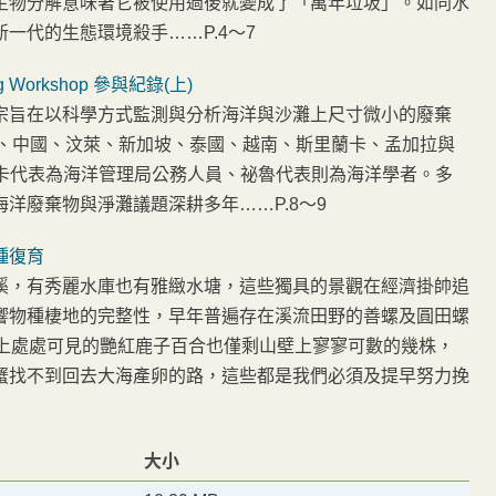
生物分解意味著它被使用過後就變成了「萬年垃圾」。如同水
一代的生態環境殺手……P.4～7
 Workshop 參與紀錄(上)
-debris」，宗旨在以科學方式監測與分析海洋與沙灘上尺寸微小的廢棄
香港、中國、汶萊、新加坡、泰國、越南、斯里蘭卡、孟加拉與
蘭卡代表為海洋管理局公務人員、祕魯代表則為海洋學者。多
洋廢棄物與淨灘議題深耕多年……P.8～9
種復育
溪，有秀麗水庫也有雅緻水塘，這些獨具的景觀在經濟掛帥追
響物種棲地的完整性，早年普遍存在溪流田野的善螺及圓田螺
山上處處可見的艷紅鹿子百合也僅剩山壁上寥寥可數的幾株，
蟹找不到回去大海產卵的路，這些都是我們必須及提早努力挽
大小