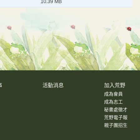
10.39 MB
事
活動消息
加入荒野
成為會員
成為志工
秘書處徵才
荒野電子報
親子團招生