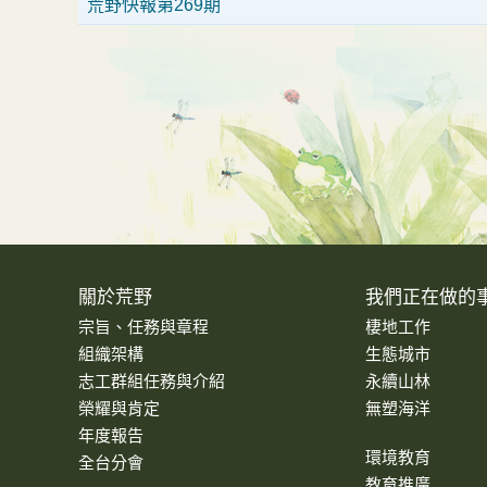
荒野快報第269期
關於荒野
我們正在做的
宗旨、任務與章程
棲地工作
組織架構
生態城市
志工群組任務與介紹
永續山林
榮耀與肯定
無塑海洋
年度報告
環境教育
全台分會
教育推廣