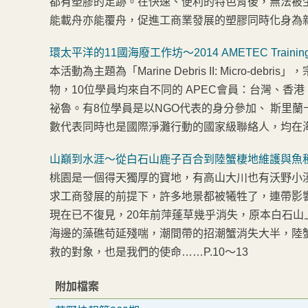
都有塑膠的足跡。在快速、便利的特色背後，無法被
能載舟亦能覆舟，促進工商業發展的塑膠同時化身為新
環太平洋的11國海廢工作坊～2014 AMETEC Training
本活動為主題為「Marine Debris II: Micro
物，10位學員均來自不同的 APEC會員：台灣、
祕魯。有8位學員是以NGO代表的身分參加、 斯里
數代表同時也是國際淨灘行動的國家級聯絡人，均在海
山巔到水涯～從白石山鹿子百合到陸蟹棲地維護與魚
桃園是一個得天獨厚的寶地，有高山大川也有沃野小
求工商發展的前提下，許多地景都被犧牲了，連帶影
現在已不復見，20年前萍蓬草幾乎消失，原本白石
海邊的藻礁苟延殘喘，潮間帶的招潮蟹消失大半，陸
救的對象，也是我們的使命……P.10～13
附加檔案