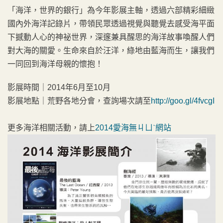
「海洋，世界的銀行」為今年影展主軸，透過六部精彩細緻
國內外海洋記錄片，帶領民眾透過視覺與聽覺去感受海平面
下撼動人心的神祕世界，深邃兼具醒思的海洋故事喚醒人們
對大海的關愛。生命來自於汪洋，綠地由藍海而生，讓我們
一同回到海洋母親的懷抱！
影展時間｜2014年6月至10月
影展地點｜荒野各地分會，查詢場次請至
http://goo.gl/4fvcgI
更多海洋相關活動，請上
2014愛海無ㄐㄩˋ網站