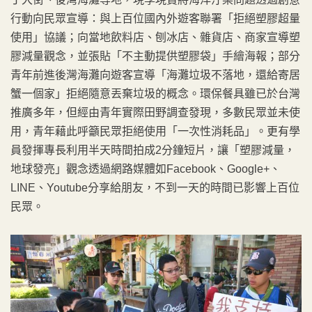
行動向民眾宣導：與上百位國內外遊客聯署「拒絕塑膠超量
使用」協議；向當地飲料店、刨冰店、雜貨店、商家宣導塑
膠減量觀念，並張貼「不主動提供塑膠袋」手繪海報；部分
青年前進後灣海灘向遊客宣導「海灘垃圾不落地，還給寄居
蟹一個家」拒絕隨意丟棄垃圾的概念。環保餐具雖已於台灣
推廣多年，但經由青年實際田野調查發現，多數民眾並未使
用，青年藉此呼籲民眾拒絕使用「一次性消耗品」。更有學
員發揮專長利用半天時間拍成2分鐘短片，讓「塑膠減量，
地球發亮」觀念透過網路媒體如Facebook、Google+、
LINE、Youtube分享給朋友，不到一天的時間已影響上百位
民眾。