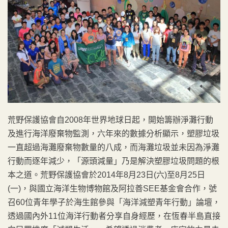
荒野保護協會自2008年世界地球日起，開始籌辦淨灘行動
及進行海洋廢棄物監測，六年來的數據分析顯示，塑膠垃圾
一直超過海灘廢棄物數量的八成，而海灘垃圾並未因為淨灘
行動而逐年減少，「源頭減量」乃是解決塑膠垃圾問題的根
本之道。荒野保護協會於2014年8月23日(六)至8月25日
(一)，與國立海洋生物博物館及阿拉善SEE基金會合作，號
召60位青年學子於海生館參與「海洋減塑青年行動」論壇，
透過國內外11位海洋行動者分享自身經歷，在恆春半島直接