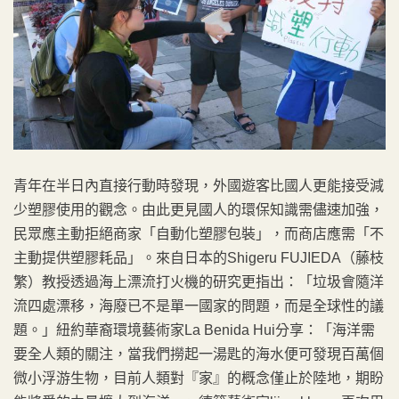
青年在半日內直接行動時發現，外國遊客比國人更能接受減
少塑膠使用的觀念。由此更見國人的環保知識需儘速加強，
民眾應主動拒絕商家「自動化塑膠包裝」，而商店應需「不
主動提供塑膠耗品」。來自日本的Shigeru FUJIEDA（藤枝
繁）教授透過海上漂流打火機的研究更指出：「垃圾會隨洋
流四處漂移，海廢已不是單一國家的問題，而是全球性的議
題。」紐約華裔環境藝術家La Benida Hui分享：「海洋需
要全人類的關注，當我們撈起一湯匙的海水便可發現百萬個
微小浮游生物，目前人類對『家』的概念僅止於陸地，期盼