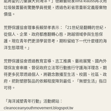
能將愛的力量擴大到海洋。」德籍藝術家liina klauss再次用
垃圾裝置藝術驚艷學員視覺，透過色彩省思重新定義廢棄物
價值。
荒野保護協會理事長賴榮孝表示：「21世紀是翻轉的世紀，
從個人、企業、政府都應翻轉心態，跨越領域參與生態保
護。現在青年們更須學習思考，期盼留給下一代什麼樣的海
洋生態環境。」
荒野保護協會透過教育宣導、志工推廣、藝術展覽、國內外
環保友會串連、督促政府立法等行動進行守護海洋理念，期
待更多民眾透過個人，將觀念散播至生活、校園、社區、政
府，把對塑膠製品的依賴程度降到最低，「無塑生活」指日
可待。
「海洋減塑青年行動」活動網站：
cleanoceanyouthmovement.blogspot.tw