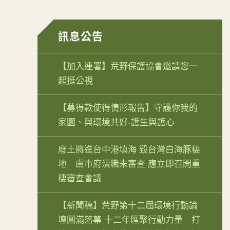
訊息公告
【加入連署】荒野保護協會邀請您一
起挺公視
【募得款使得情形報告】守護你我的
家園、與環境共好-護生與護心
廢土將進台中港填海 毀台灣白海豚棲
地 盧市府瀆職未審查 應立即召開重
棲審查會議
【新聞稿】荒野第十二屆環境行動論
壇圓滿落幕 十二年匯聚行動力量 打