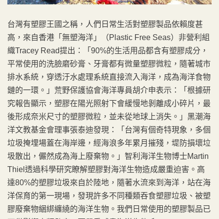
台灣有塑膠王國之稱，人們日常生活對塑膠製品依賴度甚
高，來自香港「無塑海洋」（Plastic Free Seas）非營利組
織Tracey Read提出：「90%的生活用品都含有塑膠成分，
平常使用的洗臉磨砂膏、牙膏都有微量塑膠微粒，隨著城市
排水系統，穿透汙水處理系統直接流入海洋，成為海洋食物
鏈的一環。」荒野保護協會海洋專員胡介申表示：「根據研
究報告顯示，塑膠在陽光照射下會緩慢地剝離成小碎片，最
後形成奈米尺寸的塑膠微粒，並未從地球上消失。」黑潮海
洋文教基金會理事張泰迪發現：「台灣有個奇特現象，多個
垃圾掩埋場蓋在海岸邊，經海浪多年累月摧殘，堤防損壞垃
圾散出，儼然成為海上廢棄物。」智利海洋生物博士Martin
Thiel透過科學研究瞭解塑膠對海洋生物造成嚴重迫害。高
達80%的塑膠垃圾來自於陸地，隨著水流來到海洋，站在海
洋保育的第一現場，發現許多不同種類吞食塑膠垃圾、被塑
膠廢棄物綑綁纏繞的海洋生物。我們日常使用的塑膠製品已