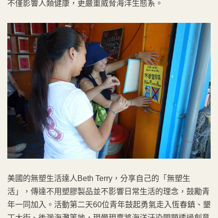
不僅影響人類健康，更嚴重威脅海洋生態系。
美國的無塑生活達人Beth Terry，分享自己的「無塑生
活」，傳達不用塑膠製品並不影響日常生活的理念，鼓勵青
年一同加入。活動第二天60位青年鼓起勇氣走入恆春鎮、墾
丁大街、後灣海灘等地，現學現賣將海洋汙染問題透過創意