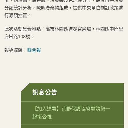
筒、釣魚線、保特瓶、垃圾袋及免洗餐具等，最後再將垃圾
分類統計分析，瞭解廢棄物組成，提供中央單位制訂政策進
行源頭控管。
此次活動集合地點：高市林園區進發宮廣場，林園區中門里
海墘路108號。
報導媒體：
聯合報
訊息公告
【加入連署】荒野保護協會邀請您一
起挺公視