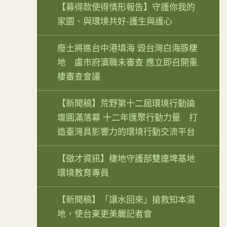
【募得款使得情形報告】守護你我的
家園、與環境共好-護生與護心
廢土將進台中港填海 毀台灣白海豚棲
地 盧市府瀆職未審查 應立即召開重
棲審查會議
【新聞稿】荒野第十二屆環境行動論
壇圓滿落幕 十二年匯聚行動力量 打
造臺灣具影響力的環境行動交流平台
【徵才資訊】棲地守護部雙連埤基地
環境教育專員
【新聞稿】「讓水回來」搶救知本濕
地，使台東更美麗記者會