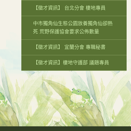
【徵才資訊】 台北分會 棲地專員
中市獨角仙生態公園放養獨角仙卻熱
死 荒野保護協會要求公佈數量
【徵才資訊】 宜蘭分會 專職秘書
【徵才資訊】棲地守護部 議題專員