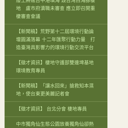
廢土將進台中港填海 毀台灣白海豚棲
地 盧市府瀆職未審查 應立即召開重
棲審查會議
【新聞稿】荒野第十二屆環境行動論
壇圓滿落幕 十二年匯聚行動力量 打
造臺灣具影響力的環境行動交流平台
【徵才資訊】棲地守護部雙連埤基地
環境教育專員
【新聞稿】「讓水回來」搶救知本濕
地，使台東更美麗記者會
【徵才資訊】 台北分會 棲地專員
中市獨角仙生態公園放養獨角仙卻熱