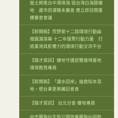
廢土將進台中港填海 毀台灣白海豚棲
地 盧市府瀆職未審查 應立即召開重
棲審查會議
【新聞稿】荒野第十二屆環境行動論
壇圓滿落幕 十二年匯聚行動力量 打
造臺灣具影響力的環境行動交流平台
【徵才資訊】棲地守護部雙連埤基地
環境教育專員
【新聞稿】「讓水回來」搶救知本濕
地，使台東更美麗記者會
【徵才資訊】 台北分會 棲地專員
中市獨角仙生態公園放養獨角仙卻熱